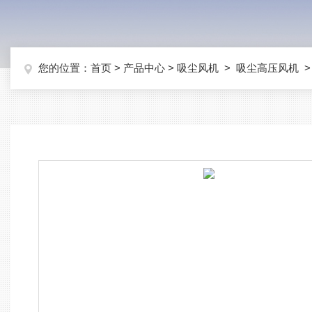
您的位置：
首页
>
产品中心
>
吸尘风机
>
吸尘高压风机