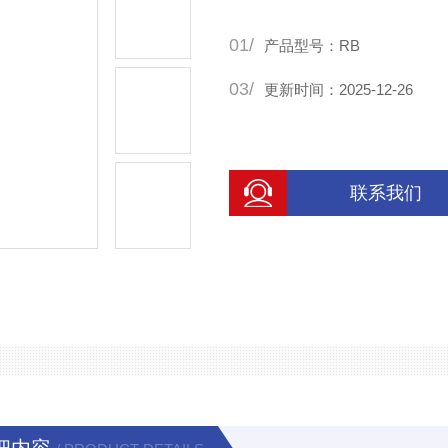
01/
产品型号：RB
03/
更新时间：2025-12-26
联系我们