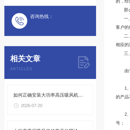
的，经
那么
咨询热线：
一、风
客户的
二、根
相应的
三、选
相关文章
ARTICLES
由于漩
1、需
如何正确安装大功率高压吸风机？专业操作步骤与注意事项全解析
的产品
2026-07-20
2、根
号；