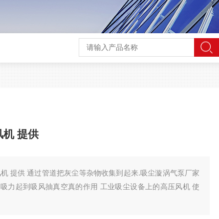
机 提供
起来.吸尘漩涡气泵厂家
吸力起到吸风抽真空真的作用 工业吸尘设备上的高压风机 使