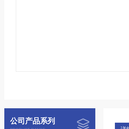
公司产品系列