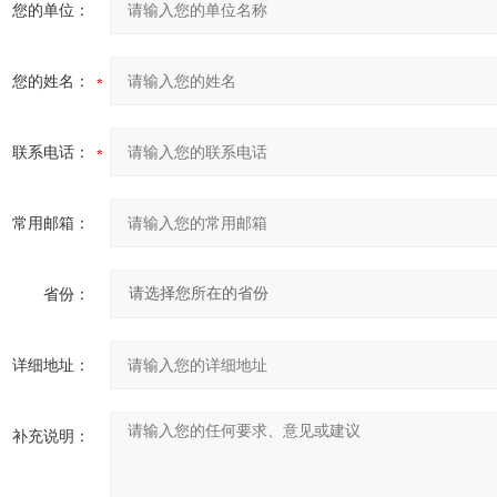
您的单位：
您的姓名：
联系电话：
常用邮箱：
省份：
详细地址：
补充说明：