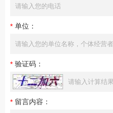
*
单位：
*
验证码：
*
留言内容：