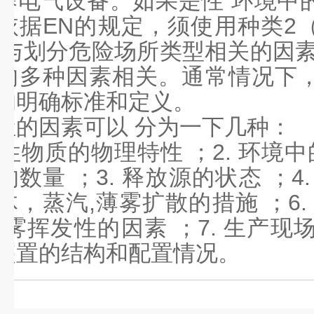
爆电气设备。如果是性 环境中
依据EN的规定，须使用种类2
 与划分危险场所类型相关的因素
的多种因素相关。通常情况下
的明确标准和定义。
尘的因素可以 分为一下几种：
可燃性物质的物理特性 ；2. 环境
数量 ；3. 释放源的状态 ；4.
体，蒸汽,薄雾扩散的措施 ；6.
薄雾挥发性的因素 ；7. 生产现场
装置的结构和配置情况。