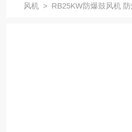
风机
> RB25KW防爆鼓风机 