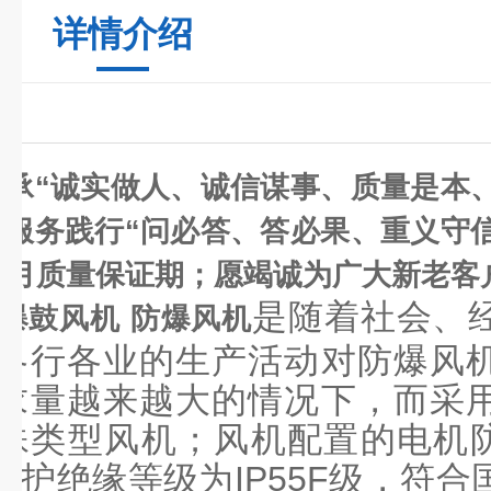
详情介绍
秉承“诚实做人、诚信谋事、质量是本
后服务践行“问必答、答必果、重义守
个月质量保证期；愿竭诚为广大新老客
是随着社会、
防爆鼓风机 防爆风机
各行各业的生产活动对防爆风
求量越来越大的情况下，而采
殊类型风机；风机配置的电机防爆
，防护绝缘等级为IP55F级，符