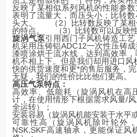
反映了某相似系列风机的性能参数
表明了流量大，而压头小；比转数
头大。 （2）比转数反映了某相
的特点。 （3）比转数可以反映
旋涡气泵
引用西门子风机铸造工艺
机采用压铸铝ADC12一次性压铸
漆喷涂烘干流水线，达到高效率，
机不相上下。但是我们却用进口风机
快的供货速度和更*的售后服务，
无疑，我们的性价比比他们更高。
高压气泵特点：
高效率、低能耗（旋涡风机在高
计，在使用情形下根据需求风量/
全运转）；
安装容易（旋涡风机能安装于水平
可靠性高（旋涡风机除叶轮外，
NSK,SKF高速轴承，更能保证