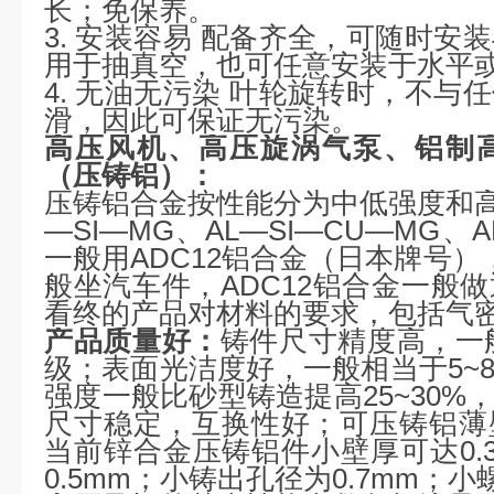
长；免保养。
3. 安装容易 配备齐全，可随时安
用于抽真空，也可任意安装于水平
4. 无油无污染 叶轮旋转时，不与
滑，因此可保证无污染。
高压风机、
高压旋涡气泵
、铝制
（压铸铝）：
压铸铝合金按性能分为中低强度和高强
—SI—MG、AL—SI—CU—MG
一般用ADC12铝合金（日本牌号），
般坐汽车件，ADC12铝合金一般
看终的产品对材料的要求，包括气
产品质量好：
铸件尺寸精度高，一般
级；表面光洁度好，一般相当于5~
强度一般比砂型铸造提高25~30%
尺寸稳定，互换性好；可压铸铝薄
当前锌合金压铸铝件小壁厚可达0.
0.5mm；小铸出孔径为0.7mm；小螺