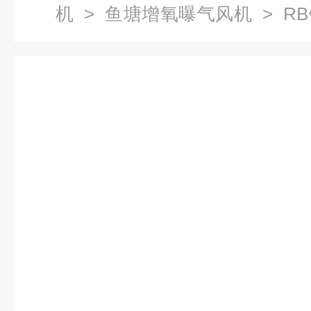
机
>
鱼塘增氧曝气风机
> R
泵