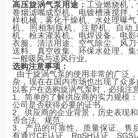
高压旋涡气泵用途：
工业燃烧机，
卷烟滤嘴成型机、电镀槽液搅拌、
样机械，雾化干燥机、水处理曝气
机、照相制版机、注塑机、自动
机、粉末灌装机、电焊设备、电影
衣服、清洁用途、空气除尘、风刀
送料、真空收集、环保水处理、集
一般吸风与送风行业。
选购注意事项：
由于旋涡气泵的使用非常的广泛，
杂，现在在国内市场也出现了众多
以客户在选购旋涡气泵时，必须注
1、简单的了解供应商的实力规模
公司是否获得必要的证书。
2、供应商的企业背景，历史表现
否合法、规范。
3、产品的可靠性、质量保证、售
有通过CE认证、RoSH认证、SG