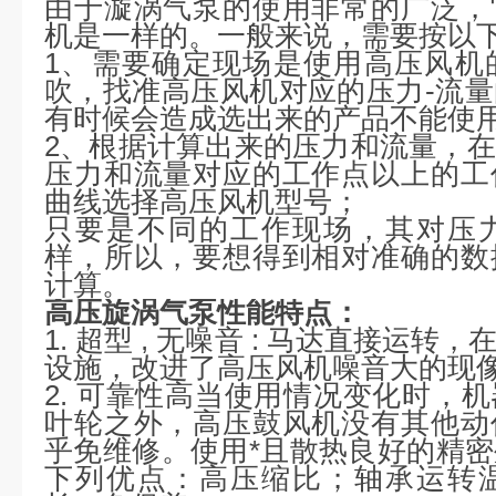
由于漩涡气泵的使用非常的广泛，
机是一样的。一般来说，需要按以
1、需要确定现场是使用高压风机
吹，找准高压风机对应的压力-流
有时候会造成选出来的产品不能使
2、根据计算出来的压力和流量，
压力和流量对应的工作点以上的工
曲线选择高压风机型号；
只要是不同的工作现场，其对压
样，所以，要想得到相对准确的数
计算。
高压旋涡气泵性能特点：
1. 超型 , 无噪音 : 马达直接运
设施，改进了高压风机噪音大的现像 
2. 可靠性高当使用情况变化时，
叶轮之外，高压鼓风机没有其他动
乎免维修。使用*且散热良好的精
下列优点：高压缩比；轴承运转