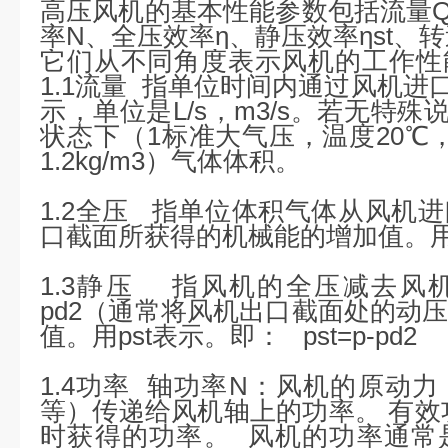
高压风机的基本性能参数包括流量Q、
率N、全压效率η、静压效率ηst、
它们从不同角度表示风机的工作性
1.1流量 指单位时间内通过风机进
示，单位是L/s，m3/s。若无特
状态下（1标准大气压，温度20℃，
1.2kg/m3）气体体积。
1.2全压 指单位体积气体从风机
口截面所获得的机械能的增加值。用
1.3静压 指风机的全压减去风
pd2（通常将风机出口截面处的动
值。用pst表示。即： pst=p-pd2
1.4功率 轴功率N：风机的原动
等）传递给风机轴上的功率。 有效
时获得的功率。 风机的功率通常