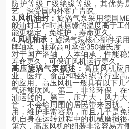
防护等级 F级绝缘等级，其优势
艺，深受国内外客户青睐。
3.风机油封：
旋涡气泵采用德国ME
般油封工作时其唇缘的温度高于工作介
能更稳定，免维护，寿命更久。
4.风机轴承：
旋涡气泵核心部件采用
牌轴承，轴承高可承受350摄氏度，
对于国产洛轴，人本轴承，性能稳
寿命更久，可保证风机运行更久。
高压旋涡气泵
概述：
高压风机应
业、医疗、食品和轻纺织等行业高
的应用。高压风机一般具有以下几
气还能吹风。第二，非常环保，在
油运转的。第三，压力大，风力大
音，不会给周围的居民带来困扰。
用，维护非常容易，而且几乎是免
机自身在运转过程中的机械磨损很
第六，高压风机的组装非常容易方