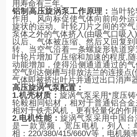
用寿命有三年。
铝制高压旋涡泵
工作原理：
当叶轮
作用、风向标促使气体向前向外运
旋状的运动、叶轮刀片之间的空气
泵体之外的气体挤入(由吸气口吸入
以后、气体被压缩、然后又回复到
转、当空气沿着一条螺旋形轨道穿
叶轮片增加了压缩和加速的程度,
动能增加，使得沿侧通道通过的气
空气到达侧槽与排放法兰的连接点(
气体即被挤出叶片并通过出口消声
高压旋涡气泵配置：
1.机壳材质：
旋涡气泵采用*度压
轮毅相同铝材，相对于普通铝合金
相对于铁壳风机，更有轻量化的作
2.电机性能：
旋涡气泵采用中国台
是一款宽频，宽压电机，列入：单相1
相：220/380/415/660V等，电机频