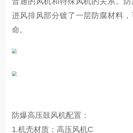
普通的风机和特殊风机的关系。防
进风排风部分镀了一层防腐材料，
命。
防爆高压鼓风机
配置：
1.机壳材质：高压风机C