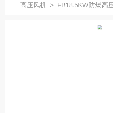
高压风机
> FB18.5KW防爆高