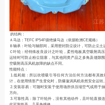
的结构：
Ａ马达：TEFC IP54F级绝缘马达（依据欧洲CE规格）
Ｂ轴承：叶轮与轴部间，采用密封防尘设计，可防止尘土
Ｃ叶轮：经特殊改良设计之叶轮，柔性电板真空吸附高
运转时可防止粉尘阻塞，与其他同类产品之多角及缝隙
空吸附高压风机故障的缺点不同。
性能特点：
1.低耗能：所以吹喷吸引等任何方法任何方法都有其
计，在使用情形产生变化时，防爆漩涡风机依然安全运转
2.安装容易：可随时安装于使用场所供压缩空气或用于
方向。
3.可靠性高：除了叶轮外，没有其他动件，且叶轮直接
此可靠性高，几乎免维修。