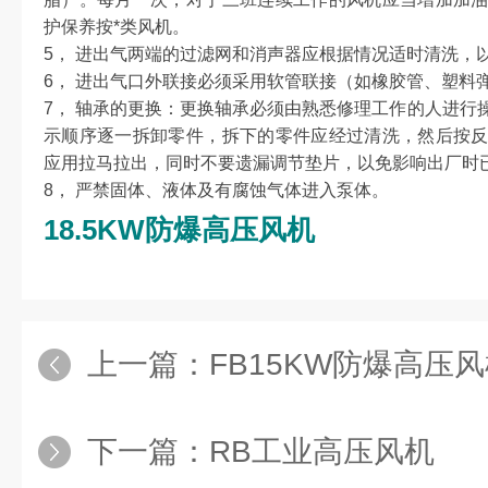
护保养按*类风机。
5， 进出气两端的过滤网和消声器应根据情况适时清洗，
6， 进出气口外联接必须采用软管联接（如橡胶管、塑料
7， 轴承的更换：更换轴承必须由熟悉修理工作的人进行
示顺序逐一拆卸零件，拆下的零件应经过清洗，然后按
应用拉马拉出，同时不要遗漏调节垫片，以免影响出厂时
8， 严禁固体、液体及有腐蚀气体进入泵体。
18.5KW防爆高压风机
上一篇：
FB15KW防爆高压
下一篇：
RB工业高压风机