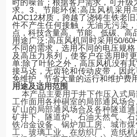
时的噪音；根据客户需求，可升级
求。3、
节能环保
:高压风机采用
ADC12材质，跨越了浇铸生铁老
件不产生任何接触，无油无污染，
点，科技含量高、节能、低碳、高
用途广泛
:高压风机同时采用50/6
不同的需求，选用不同的电压规格
及高压力系列，使客户在选用时
单
:除了叶轮之外，高压风机没有
接马达，无齿轮和传动皮带，因此
免维护，节省大量的运行和维护费
用途及适用范围
本产品主要用于井下作压入式局
工作面用各种硐室的局部通风场合
矿山的局部通风场合及各种隧道通
矿井下、隧道炉、石油天然气、石
铁冶金设备、锅炉加工房、城市煤
工、玻璃工业、在纺织厂、造纸机