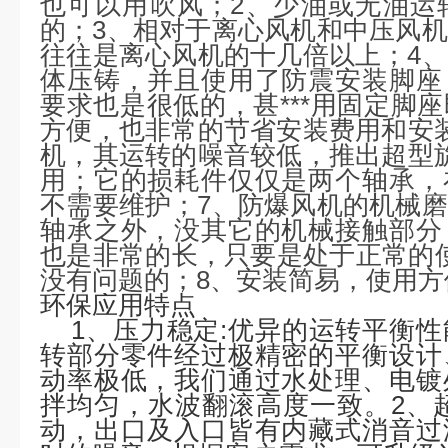
也可以用吹风；2、少油或无油运
的；3、相对于离心风机和中压风
往往是离心风机的十几倍以上；4
体压铸，并且使用了防震安装脚座
要求也是很低的，甚***用固定脚
方便，也非常的节省安装费用和安
机，其运转的噪音较低，推出超型
用；它的损耗件仅仅是两个轴承，
不需要维护；7、防爆风机的机械
轴承之外，没其它的机械接触部分
也是非常的长，只要是处于正常的使
没有问题的；8、安装简易，使用方
环保应用特点
1、
压力稳定
:优异的运转平衡
转部分零件经过极精密的平衡设计
动率极低，我们通过水处理、电镀
拌均匀，水波翻滚高度一致。2、
动，出口及入口皆有内藏式消音过