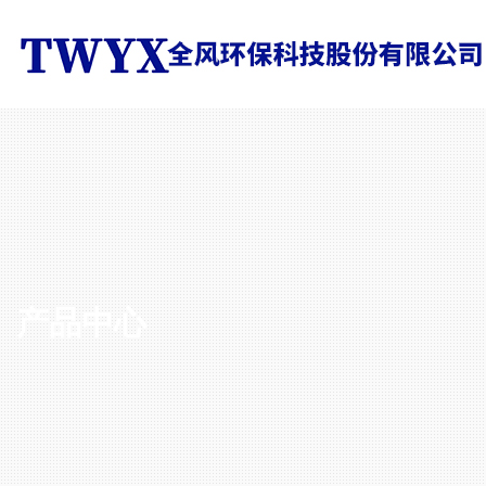
产品中心
PRODUCT CENTER