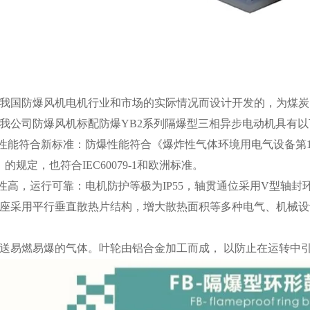
我国防爆风机电机行业和市场的实际情况而设计开发的，为煤炭
我公司防爆风机标配防爆YB2系列隔爆型三相异步电动机具有
爆性能符合新标准：防爆性能符合《爆炸性气体环境用电气设备第1
》的规定，也符合IEC60079-1和欧洲标准。
爆性高，运行可靠：电机防护等极为IP55，轴贯通位采用V型轴
座采用平行垂直散热片结构，增大散热面积等多种电气、机械设
送易燃易爆的气体。叶轮由铝合金加工而成， 以防止在运转中引