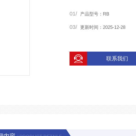
01/
产品型号：RB
03/
更新时间：2025-12-28
联系我们