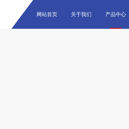
网站首页
关于我们
产品中心