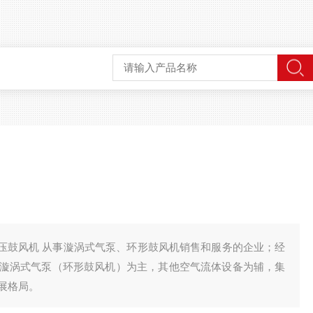
漩涡式气泵（环形鼓风机）为主，其他空气流体设备为辅，集
展格局。