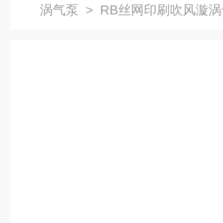
涡气泵
> RB丝网印刷吹风漩