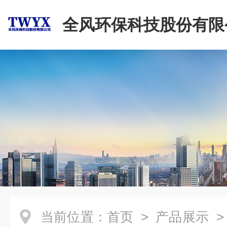
全风环保科技股份有限
当前位置：
首页
>
产品展示