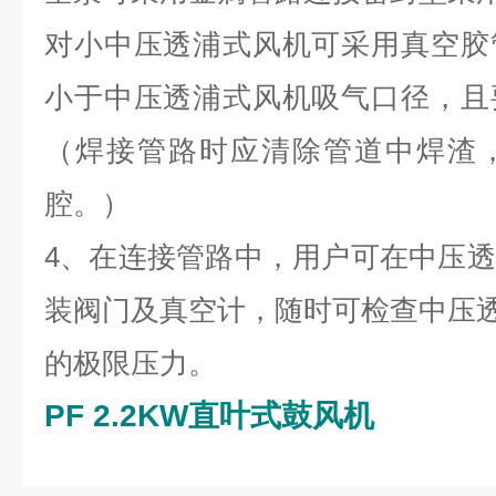
对小中压透浦式风机可采用真空胶
小于中压透浦式风机吸气口径，且
（焊接管路时应清除管道中焊渣
腔。）
4、在连接管路中，用户可在中压
装阀门及真空计，随时可检查中压
的极限压力。
PF 2.2KW直叶式鼓风机