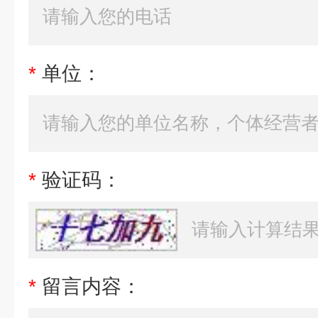
*
单位：
*
验证码：
*
留言内容：