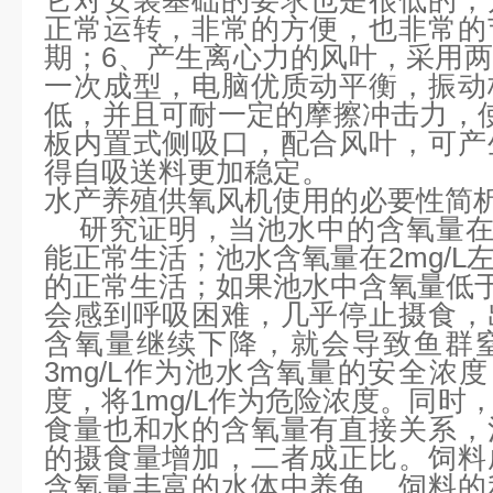
它对安装基础的要求也是很低的，
正常运转，非常的方便，也非常的
期；6、产生离心力的风叶，采用
一次成型，电脑优质动平衡，振动
低，并且可耐一定的摩擦冲击力，
板内置式侧吸口，配合风叶，可产
得自吸送料更加稳定。
水产养殖供氧风机使用的必要性简
研究证明，当池水中的含氧量在3
能正常生活；池水含氧量在2mg/L
的正常生活；如果池水中含氧量低于1
会感到呼吸困难，几乎停止摄食，
含氧量继续下降，就会导致鱼群
3mg/L作为池水含氧量的安全浓度
度，将1mg/L作为危险浓度。同时
食量也和水的含氧量有直接关系，
的摄食量增加，二者成正比。饲料
含氧量丰富的水体中养鱼，饲料的