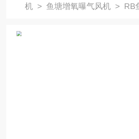
机
>
鱼塘增氧曝气风机
> R