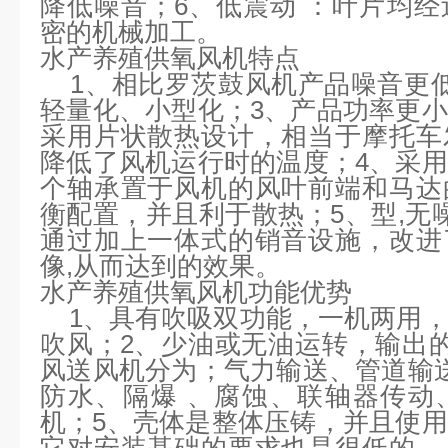
降低噪音；6、低震动 ：叶片均
密的机械加工。
水产养殖供氧风机特点
1、相比罗茨鼓风机产品噪音更低
轻量化、小型化；3、产品功率更
采用片状散热设计，相当于摩托车
降低了风机运行时的温度；4、采
个轴承置于风机的风叶前端和马达
衡配置，并且利于散热；5、型,无噪
通过加上一体式的销音设施，改进
像,从而达到的效果。
水产养殖供氧风机功能优势
1、具有吹吸双功能，一机两用，
吹风；2、少油或无油运转，输出
风送风机分为；气力输送、管道输
防水、隔爆 、腐蚀、联轴器传动
机；5、壳体是整体压铸，并且使