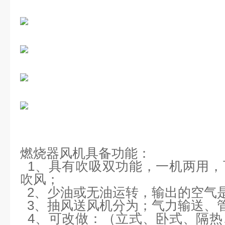
燃烧器风机具备功能：
1、具有吹吸双功能，一机两用，
吹风；
2、少油或无油运转，输出的空
3、抽风送风机分为；气力输送、
4、可改做：（立式、卧式、隔热