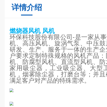
详情介绍
燃烧器风机 风机
环保科技股份有限公司
-是一家从
机、高压风机、旋涡气泵、中压鼓
研发、生产、服务于一体的生产企
户要求定制特殊规格的风机产品：
机、防腐型风机、直流型风机、防
家用吸尘器，工业吸尘器、大型
机，烟雾除尘器，打磨台等；并且
满足客户对产品的特殊需求。