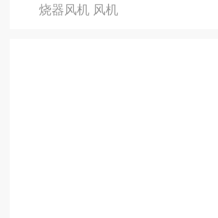
烧器风机 风机