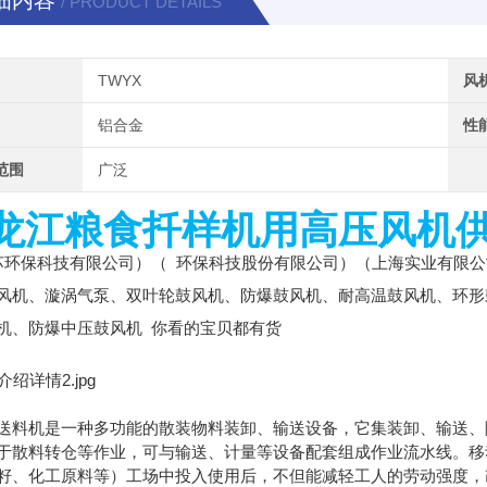
细内容
/ PRODUCT DETAILS
TWYX
风
铝合金
性
范围
广泛
龙江粮食扦样机用高压风机
苏环保科技有限公司）（ 环保科技股份有限公司）（上海实业有限公
风机、漩涡气泵、双叶轮鼓风机、防爆鼓风机、耐高温鼓风机、环形
机、防爆中压鼓风机 你看的宝贝都有货
送料机是一种多功能的散装物料装卸、输送设备，它集装卸、输送、
于散料转仓等作业，可与输送、计量等设备配套组成作业流水线。移
籽、化工原料等）工场中投入使用后，不但能减轻工人的劳动强度，