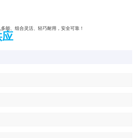
机多能、组合灵活、轻巧耐用，安全可靠！
供应