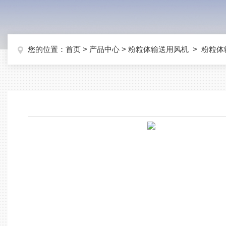
您的位置：
首页
>
产品中心
>
粉粒体输送用风机
>
粉粒体