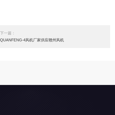
下一篇：
QUANFENG-4风机厂家供应赣州风机