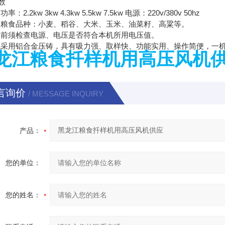
数
率：2.2kw 3kw 4.3kw 5.5kw 7.5kw 电源：220v/380v 50hz
用粮食品种：小麦、稻谷、大米、玉米、油菜籽、高粱等。
用前须检查电源、电压是否符合本机所用电压值。
机采用铝合金压铸，具有吸力强、取样快、功能实用、操作简便，一
龙江粮食扦样机用高压风机
言询价
/ MESSAGE INQUIRY
产品：
您的单位：
您的姓名：