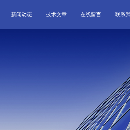
新闻动态
技术文章
在线留言
联系