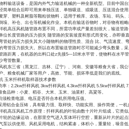
物料输送设备，是国内外气力输送机械的一种全新机型。目前中国台
经简单组合后即可用来单独压送、单独吸送、或吸送、压送混合使用
麦芽、塑料及树脂等颗粒状物料，适用于粮库、农场、车站、码头、
倒垛、补仓、出仓等机械化作业。本机在输送谷物时，对谷物有粗略
样机高压风机随管路布置不同，所需功率或产量差别很大，输送管路
单位长度管路的压力损失 随管路的安装坡度和形式而变化，亦即垂
弯管处的压力损失其大小随物料的物理性质、混合 比、气流速度、
的弯管压力损失大。所以在布置输送管路时尽可能减少弯头数量，采
管路距离，在机器的出料口处z先接5—10米水平管，使物料在水平
少弯管数量。
风机东三省（黑龙江、吉林、辽宁）、河南、安徽等粮食大省，我公
户、粮食机械厂家等用户，高效、节能、损坏率低是我们的底线。
机 玉米扦样机取样器技术参数
功率：2.2kw扦样风机 3kw扦样风机 4.3kw扦样风机 5.5kw扦样风机 7.5
用粮食品种：小麦、稻谷、大米、玉米、油菜籽、高粱等。
用前须检查电源、电压是否符合本机所用电压值。
机采用铝合金压铸，具有吸力强、取样快、功能实用、操作简便，一
样机高压风机工作原理：扦样风机的叶轮由数十片叶片组成，它类似
叶轮的边缘运动，在那里空气进入泵体环行空腔，重新从叶片的起点
气泵以供使用。风机采用电机，结构紧凑，体积小，重量轻，噪音低