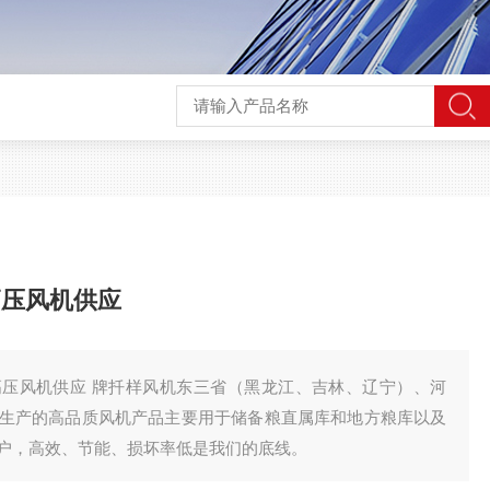
高压风机供应
压风机供应 牌扦样风机东三省（黑龙江、吉林、辽宁）、河
生产的高品质风机产品主要用于储备粮直属库和地方粮库以及
户，高效、节能、损坏率低是我们的底线。