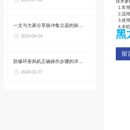
技术参
1.常用功
2.适
3.使
一文与大家分享脉冲集尘器的操作方法
4.本
黑
2023-04-24
留
防爆环形风机正确操作步骤的详细分享
2024-02-27