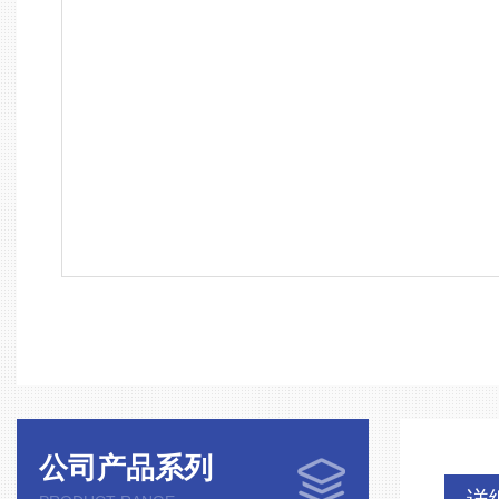
公司产品系列