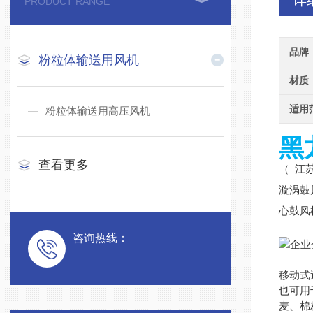
详
PRODUCT RANGE
品牌
粉粒体输送用风机
材质
适用
粉粒体输送用高压风机
黑
查看更多
（ 江
漩涡鼓
心鼓风
咨询热线：
移动式
也可用
麦、棉