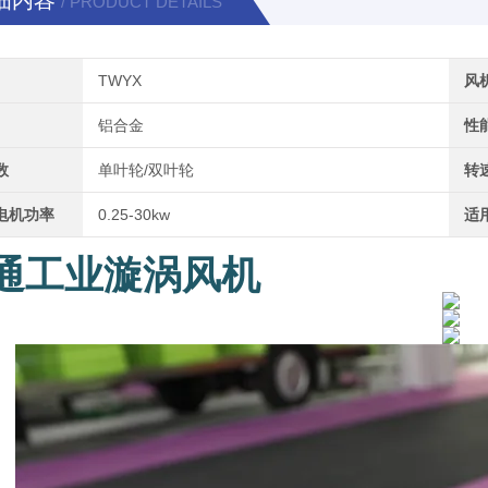
细内容
/ PRODUCT DETAILS
TWYX
风
铝合金
性
数
单叶轮/双叶轮
转
电机功率
0.25-30kw
适
通工业漩涡风机