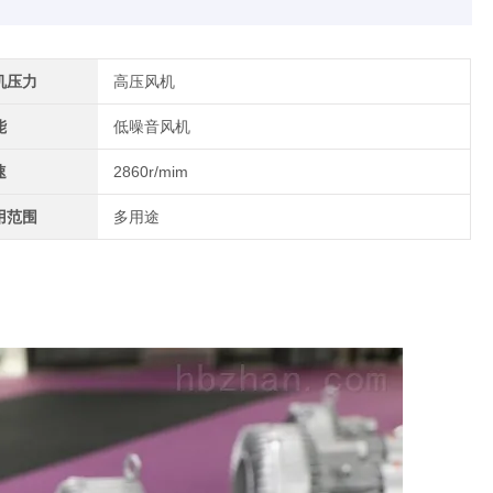
机压力
高压风机
能
低噪音风机
速
2860r/mim
用范围
多用途