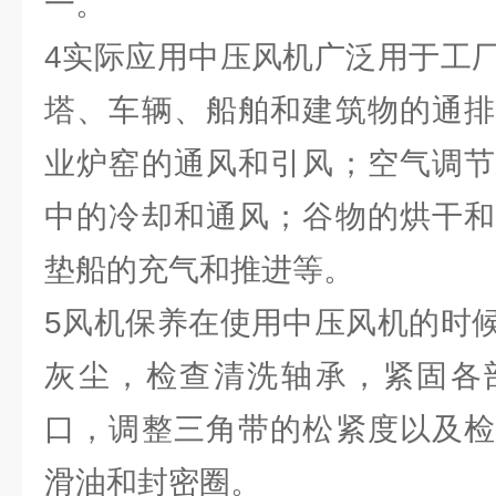
一。
4实际应用中压风机广泛用于工
塔、车辆、船舶和建筑物的通排
业炉窑的通风和引风；空气调节
中的冷却和通风；谷物的烘干和
垫船的充气和推进等。
5风机保养在使用中压风机的时
灰尘，检查清洗轴承，紧固各
口，调整三角带的松紧度以及检
滑油和封密圈。