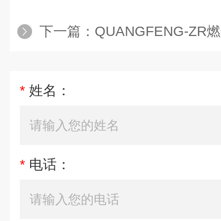
下一篇：
QUANGFENG-Z
*
姓名：
*
电话：