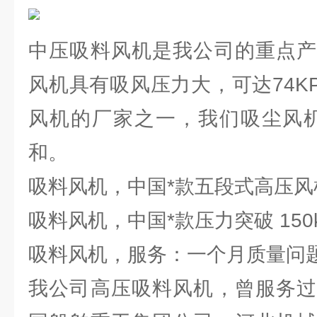
中压吸料风机是我公司的重点产
风机具有吸风压力大，可达74K
风机的厂家之一，我们吸尘风机
和。
吸料风机，中国*款五段式高压风
吸料风机，中国*款压力突破 150
吸料风机，服务：一个月质量问
我公司高压吸料风机，曾服务过