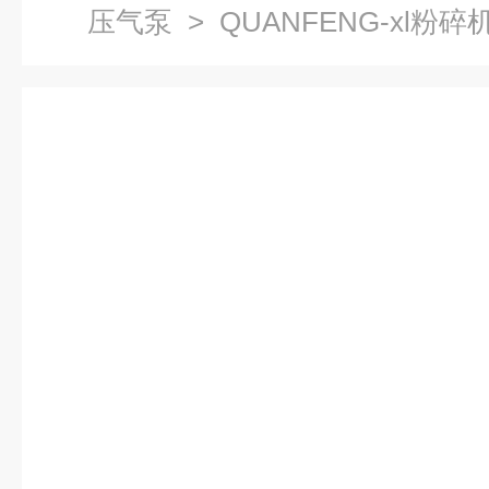
压气泵
> QUANFENG-xl粉