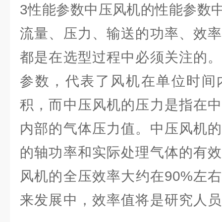
3性能参数中压风机的性能参数
流量、压力、输送的功率、效率
都是在选型过程中必须关注的。
参数，代表了风机在单位时间
积，而中压风机的压力是指在中
内部的气体压力值。中压风机的
的轴功率和实际处理气体的有效
风机的全压效率大约在90%左
来发展中，效率值将是研究人员