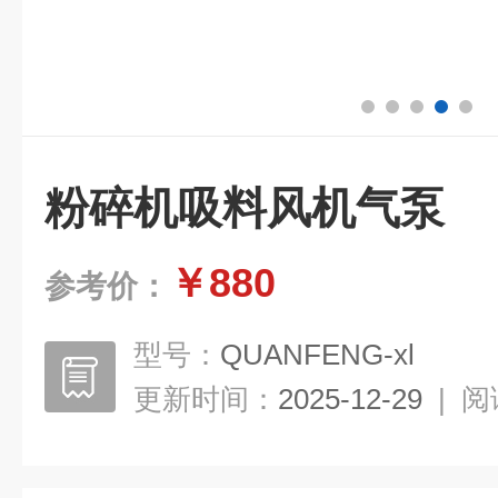
粉碎机吸料风机气泵
￥880
参考价：
型号：
QUANFENG-xl
更新时间：
2025-12-29
|
阅