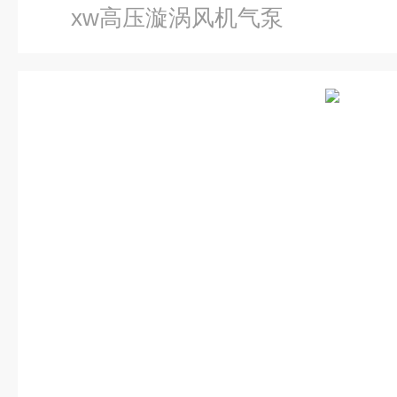
xw高压漩涡风机气泵