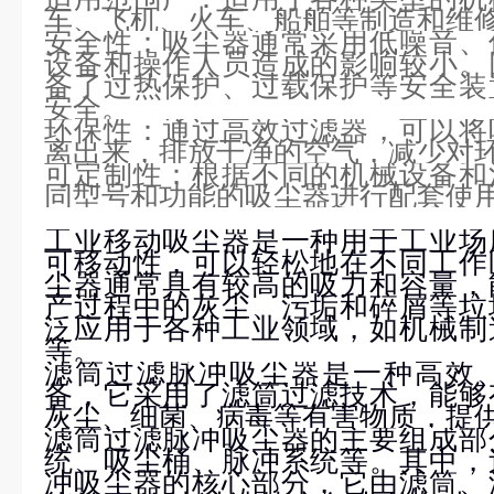
车、飞机、火车、船舶等制造和维
安全性：吸尘器通常采用低噪音、
设备和操作人员造成的影响较小。
备了过热保护、过载保护等安全装
安全。
环保性：通过高效过滤器，可以将
离出来，排放干净的空气，减少对
可定制性：根据不同的机械设备和
同型号和功能的吸尘器进行配套使
工业移动吸尘器是一种用于工业场
可移动性，可以轻松地在不同工作
尘器通常具有较高的吸力和容量，
产过程中的灰尘、污垢和碎屑等垃
泛应用于各种工业领域，如机械制
等。
滤筒过滤脉冲吸尘器是一种高效
备，它采用了滤筒过滤技术，能够
灰尘、细菌、病毒等有害物质，提
滤筒过滤脉冲吸尘器的主要组成部
统、吸尘桶、脉冲系统等。其中，
冲吸尘器的核心部分，它由滤筒、