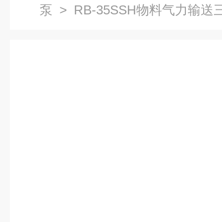
泵
> RB-35SSH物料气力输