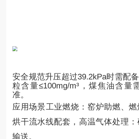
安全规范
‌升压超过39.2kPa时
粒含量≤100mg/m³，煤焦油含
准。
应用场景
工业燃烧
‌：窑炉助燃、
烘干流水线配套
，
高温气体处理
‌：
输送
。