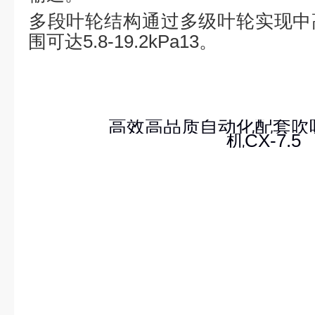
多段叶轮结构
‌通过多级叶轮实现
围可达5.8-19.2kPa‌13。
高效高品质自动化配套吹
机CX-7.5