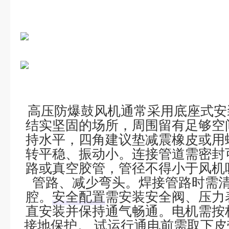
高压防爆鼓风机
通常采用底座式安
结实坚固的场所，周围留有足够空
持水平，四角建议垫
减震橡皮
或用
转平稳、振动小。连接管道需密封
路
或
真空胶管
，
管径不得小于风机
管路、减少弯头。焊接管路时需
腔。
安全配置
需安装
安全阀
、
压力
直安装并保持通气畅通。电机需按
接地保护
。 ‌
试运行
通电前需取下皮