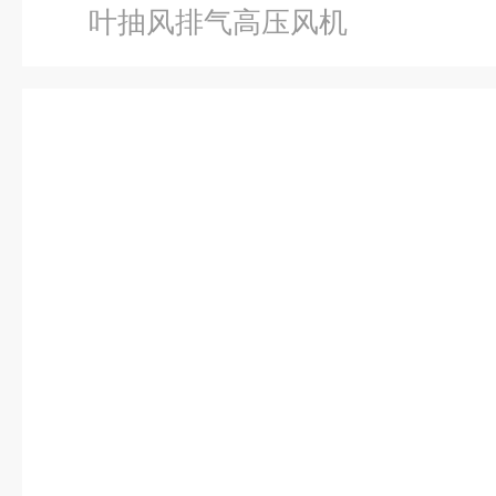
叶抽风排气高压风机