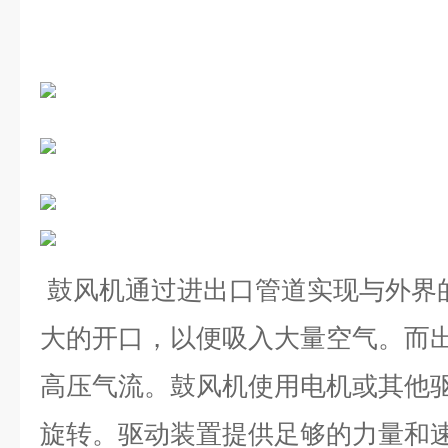
鼓风机通过进出口管道实现与外界
大的开口，以便吸入大量空气。而
高压气流。鼓风机使用电机或其他
旋转。驱动装置提供足够的力量和