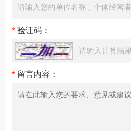
*
验证码：
*
留言内容：