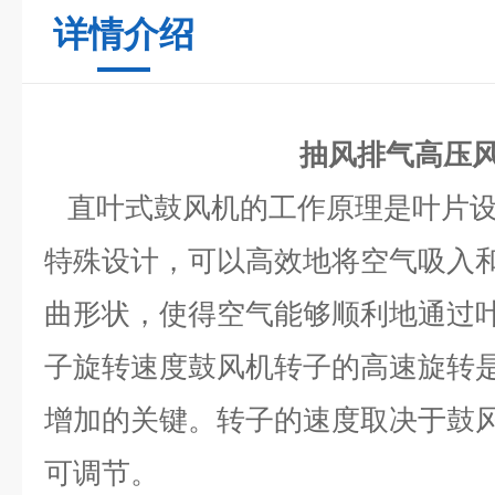
详情介绍
抽风排气高压
直叶式鼓风机的工作原理是叶片设
特殊设计，可以高效地将空气吸入
曲形状，使得空气能够顺利地通过
子旋转速度鼓风机转子的高速旋转
增加的关键。转子的速度取决于鼓
可调节。