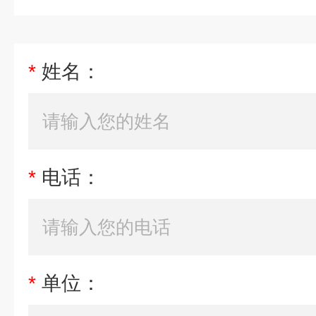
*
姓名：
*
电话：
*
单位：