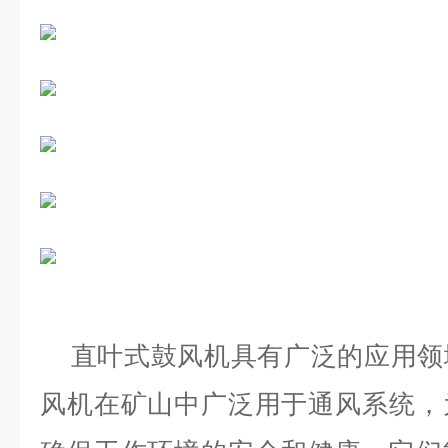
直叶式鼓风机具有广泛的应用领
风机在矿山中广泛用于通风系统，