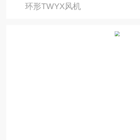
环形TWYX风机