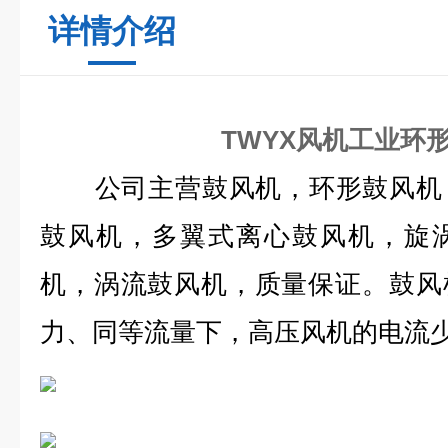
详情介绍
TWYX风机
工业环
公司主营鼓风机，环形鼓风机
鼓风机，多翼式离心鼓风机，旋
机，涡流鼓风机，质量保证。鼓风
力、同等流量下，高压风机的电流