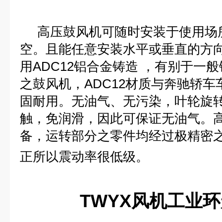
高压鼓风机可随时安装于使用场
空。且能任意安装水平或垂直的方
用ADC12铝合金铸造 ，有别于一般
之鼓风机，ADC12材质与奔驰轿
固耐用。无油气、无污染，叶轮旋
触，免润滑，因此可保证无油气。
备，运转部分之零件均经过极精密
正所以震动率很低级。
TWYX风机
工业环