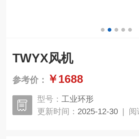
TWYX风机
￥1688
参考价：
型号：
工业环形
更新时间：
2025-12-30
|
阅