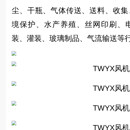
尘、干瓶、气体传送、送料、收集
境保护、水产养殖、丝网印刷、
装、灌装、玻璃制品、气流输送等