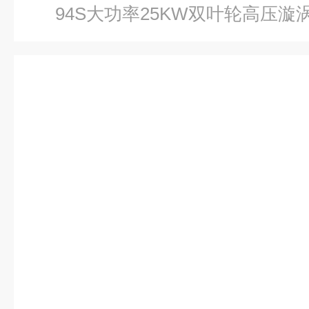
94S大功率25KW双叶轮高压漩