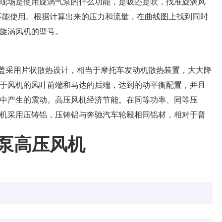
现场是使用旋涡气泵的什么功能，是吸还是吹，找准旋涡风
不能使用。
根据计算出来的压力和流量，在曲线图上找到同时
旋涡风机的型号。
盖采用片状散热设计，相当于摩托车发动机散热装置，大大降
于风机的风叶前端和马达的后端，达到的动平衡配置，并且
中产生的震动。高压风机经济节能。在同等功率、同等压
机采用压铸铝，压铸铝与奔驰汽车轮毅相同铝材，相对于普
风泵高压风机