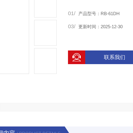
01/
产品型号：RB-61DH
03/
更新时间：2025-12-30
联系我们