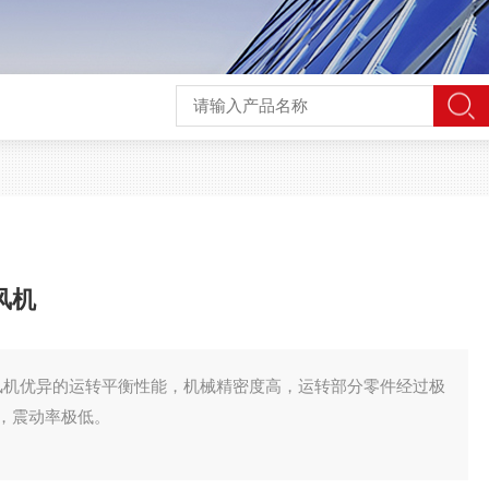
风机
风机优异的运转平衡性能，机械精密度高，运转部分零件经过极
，震动率极低。