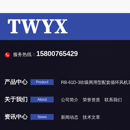
15800765429
服务热线：
产品中心
RB-61D-3吹吸两用型配套循环风
Product
RB-61D-A2单相电2.2KW吹吸两用型配套循环风机220V高压
RB-61D-2吹吸两用型配套循环风机2.2KW高压漩涡气泵
关于我们
公司简介
荣誉资质
联系我们
About
RB-61D-A1单相电1.6KW吹吸两用型配套循环风机220V高压
资讯中心
新闻动态
技术文章
News