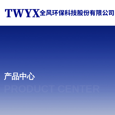
产品中心
PRODUCT CENTER