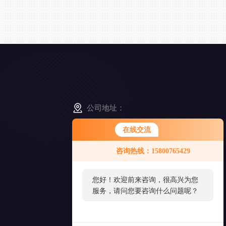
公司地址：
江苏省南京市高淳区经济开发区凤山路5-8号
在线交流
咨询热线：15800765429
扫
一
扫
您好！欢迎前来咨询，很高兴为您
添
服务，请问您要咨询什么问题呢？
加
好
友