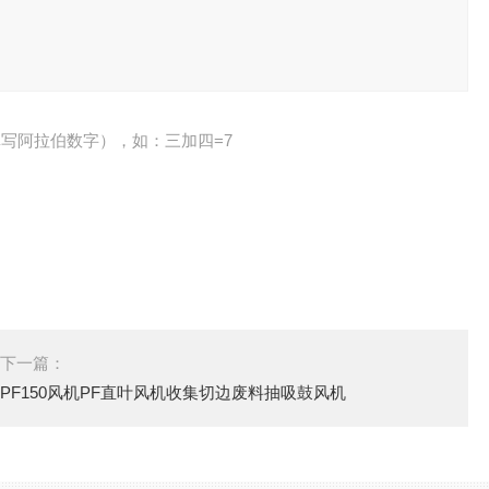
写阿拉伯数字），如：三加四=7
下一篇：
PF150风机PF直叶风机收集切边废料抽吸鼓风机