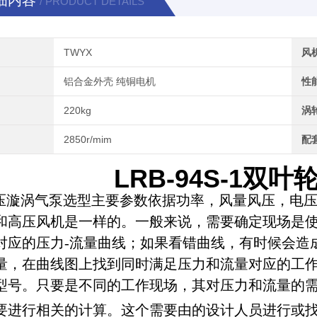
细内容
/ PRODUCT DETAILS
TWYX
风
铝合金外壳 纯铜电机
性
220kg
涡
2850r/mim
配
LRB-94S-1双
压
漩涡气泵选型主要参数依据功率，风量风压，电
和高压风机是一样的。一般来说，需要确定现场是
对应的压力-流量曲线；如果看错曲线，有时候会造
量，在曲线图上找到同时满足压力和流量对应的工
型号。只要是不同的工作现场，其对压力和流量的
要进行相关的计算。这个需要由的设计人员进行或