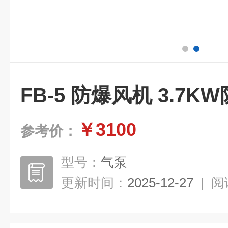
FB-5 防爆风机 3.7
￥3100
参考价：
型号：
气泵
更新时间：
2025-12-27
|
阅