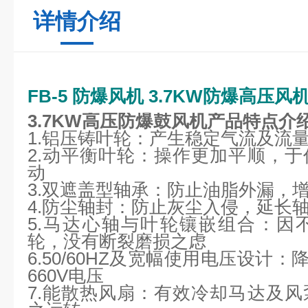
详情介绍
FB-5 防爆风机 3.7KW防爆高压风
3.7KW高压防爆鼓风机
产品特点介
1.铝压铸叶轮：产生稳定气流及流
2.动平衡叶轮：操作更加平顺，
动
3.双遮盖型轴承：防止油脂外漏，
4.防尘轴封：防止灰尘入侵，延长
5.马达心轴与叶轮镶嵌组合：因
轮，没有断裂磨损之虑
6.50/60HZ及宽幅使用电压设计：降
660V电压
7.能散热风扇：有效冷却马达及