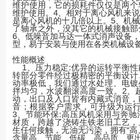
维护使用，它的损耗件仅仅是两个
维护使用。4、相对于离心风机来
是离心风机的十几倍以上。5、机
了轴承之外，没其它的机械接触部
6、低噪音加马达一体式消声设备，
型，易于安装与使用在各类机械设
性能概述
1、压力稳定:优异的运转平衡性
转部分零件经过极精密的平衡设计
动率极低，我们通过水处理、电镀
拌均匀，水波翻滚高度一致。2、
动，出口及入口皆有内藏式消音，
音；根据客户需求，可升级为运行
3、节能环保:高压风机采用与奔驰汽
材质，跨越了浇铸生铁老旧工艺，
生任何接触，无油无污染，拥有“高
含量高、节能、低碳、高品质、更