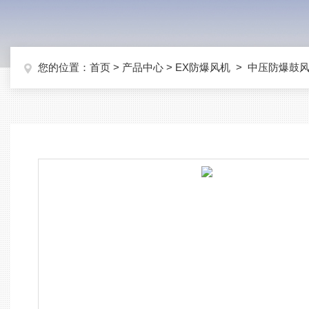
您的位置：
首页
>
产品中心
>
EX防爆风机
>
中压防爆鼓