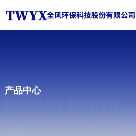
产品中心
PRODUCT CENTER