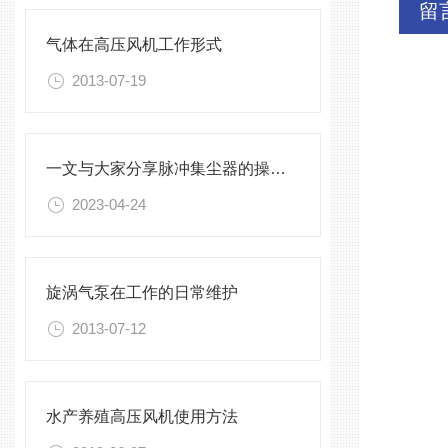
留
气体在高压风机工作形式
2013-07-19
一文与大家分享脉冲集尘器的操作方法
2023-04-24
旋涡气泵在工作的日常维护
2013-07-12
水产养殖高压风机使用方法