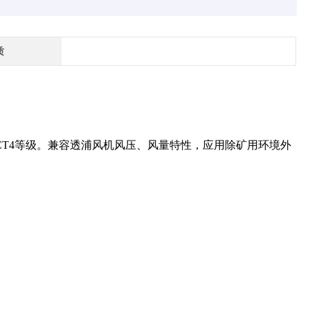
质
4/CT4等级。兼容透浦风机风压、风量特性，应用除矿用环境外