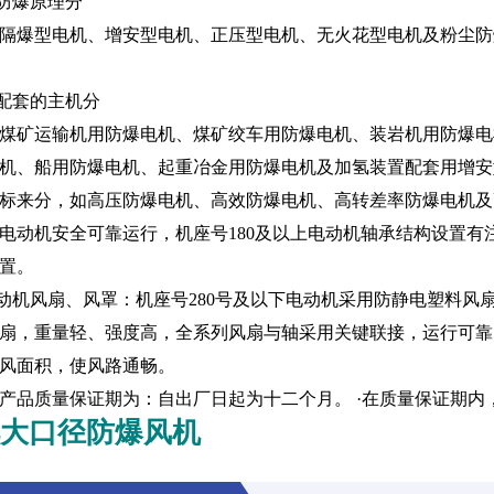
按防爆原理分
隔爆型电机、增安型电机、正压型电机、无火花型电机及粉尘防
按配套的主机分
煤矿运输机用防爆电机、煤矿绞车用防爆电机、装岩机用防爆电
机、船用防爆电机、起重冶金用防爆电机及加氢装置配套用增安
标来分，如高压防爆电机、高效防爆电机、高转差率防爆电机及
电动机安全可靠运行，机座号180及以上电动机轴承结构设置有
位置。
0电动机风扇、风罩：机座号280号及以下电动机采用防静电塑料
扇，重量轻、强度高，全系列风扇与轴采用关键联接，运行可靠
通风面积，使风路通畅。
产品质量保证期为：自出厂日起为十二个月。 ·在质量保证期
4大口径防爆风机