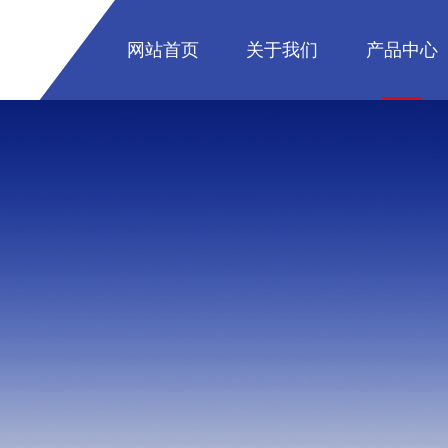
网站首页
关于我们
产品中心