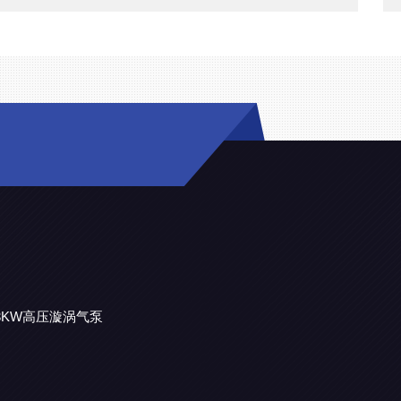
机3KW高压漩涡气泵
漩涡气泵
漩涡气泵