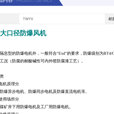
细内容
/ PRODUCT DETAILS
TWYX
材
4大口径防爆风机
隔息型的防爆电机外，一般符合“
E
xd"的要求，防爆级别为BT
工况（防腐的耐酸碱性可内外喷防腐漆工艺）。
类
按电机原理分
防爆异步电机、防爆同步电机及防爆直流电机等。
按使用场所分
煤矿井下用防爆电机及工厂用防爆电机。