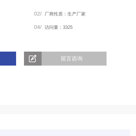
02/
厂商性质：生产厂家
04/
访问量：3325
留言咨询