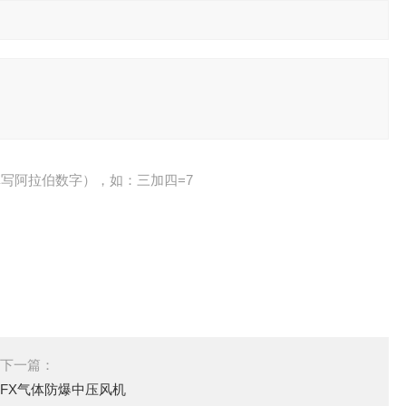
写阿拉伯数字），如：三加四=7
下一篇：
FX气体防爆中压风机