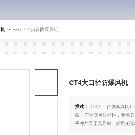
风机
>
FXCT4大口径防爆风机
CT4大口径防爆风机
描述：
CT4大口径防爆风机 
象，产生高风压特性，免保养
子冲片采用高导磁、低损耗优
2.9 电动风机轴承选用电动