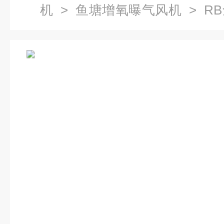
机
>
鱼塘增氧曝气风机
> R
大功率旋涡气泵