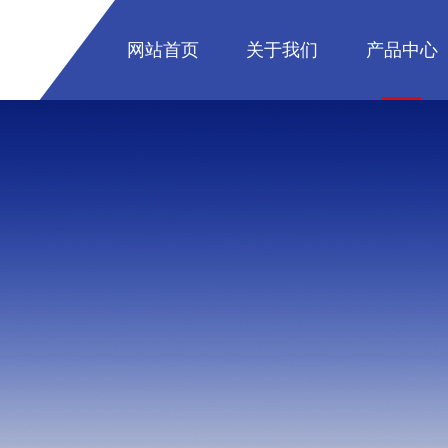
网站首页
关于我们
产品中心