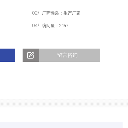
02/
厂商性质：生产厂家
04/
访问量：2457
留言咨询