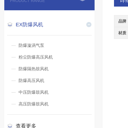
详
PRODUCT RANGE
品牌
EX防爆风机
材质
防爆漩涡气泵
粉尘防爆高压风机
防爆隔热鼓风机
防爆高压风机
中压防爆鼓风机
高压防爆鼓风机
查看更多