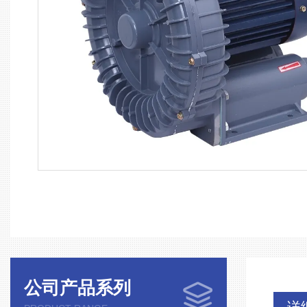
公司产品系列