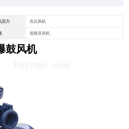
机压力
高压风机
能
低噪音风机
爆鼓风机