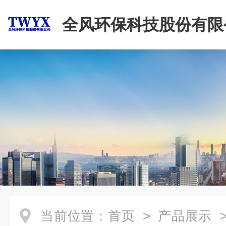
全风环保科技股份有限
当前位置：
首页
>
产品展示