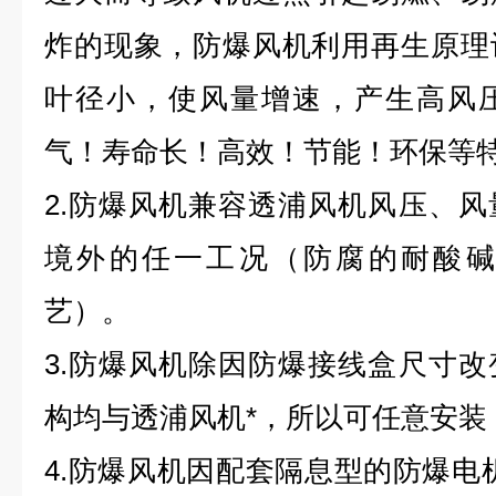
炸的现象，防爆风机利用再生原理
叶径小，使风量增速，产生高风
气！寿命长！高效！节能！环保等
2.防爆风机兼容透浦风机风压、
境外的任一工况（防腐的耐酸碱
艺）。
3.防爆风机除因防爆接线盒尺寸
构均与透浦风机*，所以可任意安装
4.防爆风机因配套隔息型的防爆电机