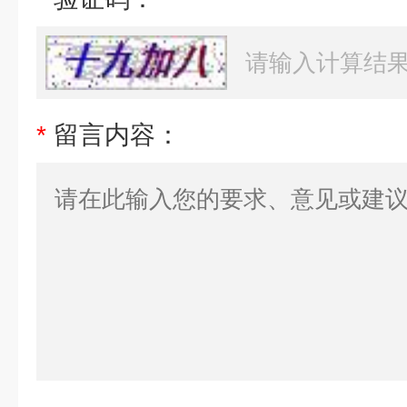
*
留言内容：