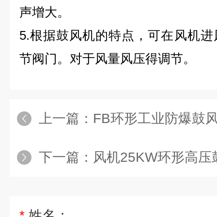
声增大。
5.根据鼓风机的特点，可在风机
节阀门。对于风量风压得调节。
上一篇：
FB环形工业防爆鼓
下一篇：
风机25KW环形高压
*
姓名：