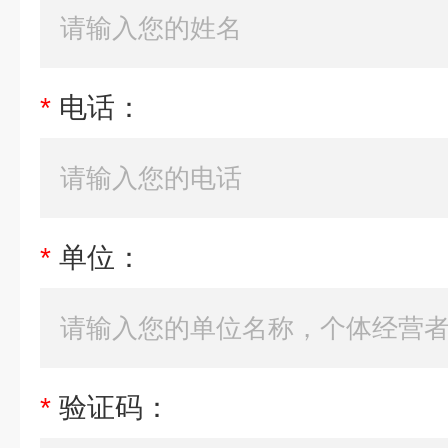
*
电话：
*
单位：
*
验证码：