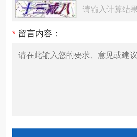
*
留言内容：