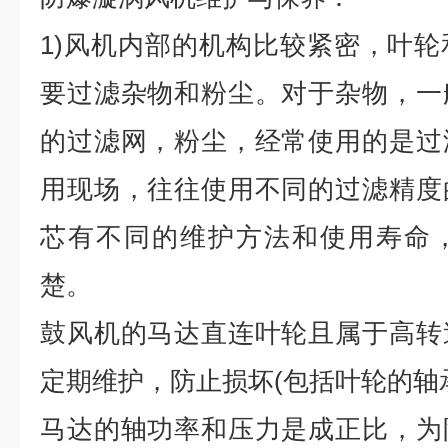
1)风机内部的机构比较紧密，叶
要过滤杂物和粉尘。对于杂物，一
的过滤网，粉尘，经常使用的是过
用现场，往往使用不同的过滤精度
芯有不同的维护方法和使用寿命
楚。
鼓风机的马达直连叶轮且属于高转
定期维护，防止损坏(包括叶轮的轴
马达的轴功率和压力是成正比，为