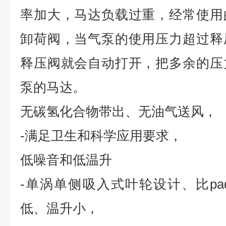
率加大，马达负载过重，经常使用
卸荷阀，当气泵的使用压力超过释
释压阀就会自动打开，把多余的压
泵的马达。
无碳氢化合物带出、无油气送风，
-满足卫生和科学应用要求，
低噪音和低温升
-单涡单侧吸入式叶轮设计、比padd
低、温升小，