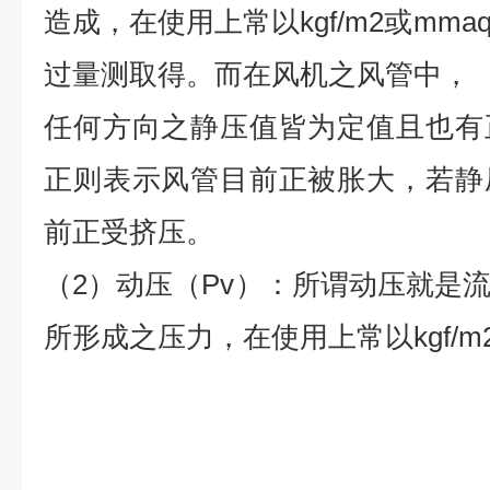
造成，在使用上常以kgf/m2或mm
过量测取得。而在风机之风管中，
任何方向之静压值皆为定值且也有
正则表示风管目前正被胀大，若静
前正受挤压。
（2）动压（Pv）：所谓动压就是
所形成之压力，在使用上常以kgf/m2