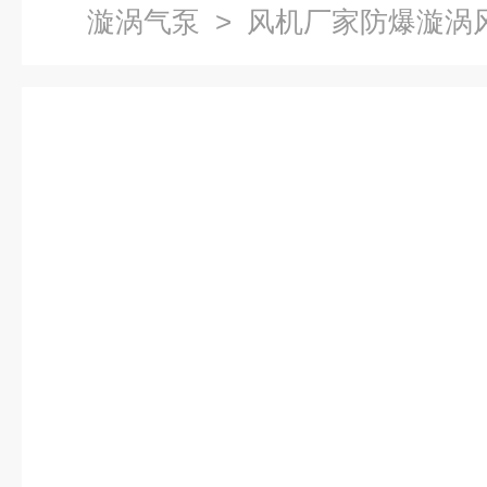
漩涡气泵
> 风机厂家防爆漩涡