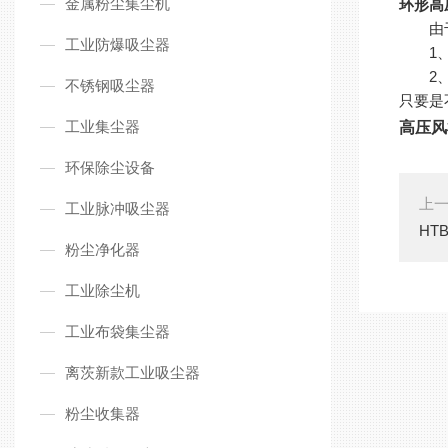
金属粉尘集尘机
环形高
　　由
工业防爆吸尘器
　　1
　　2
不锈钢吸尘器
只要是
工业集尘器
高压风
环保除尘设备
上
工业脉冲吸尘器
HT
粉尘净化器
工业除尘机
工业布袋集尘器
离茨新款工业吸尘器
粉尘收集器