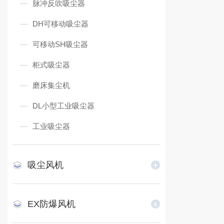
脉冲反吹吸尘器
DH可移动吸尘器
可移动SH吸尘器
柜式吸尘器
磨床集尘机
DL小型工业吸尘器
工业吸尘器
吸尘风机
EX防爆风机