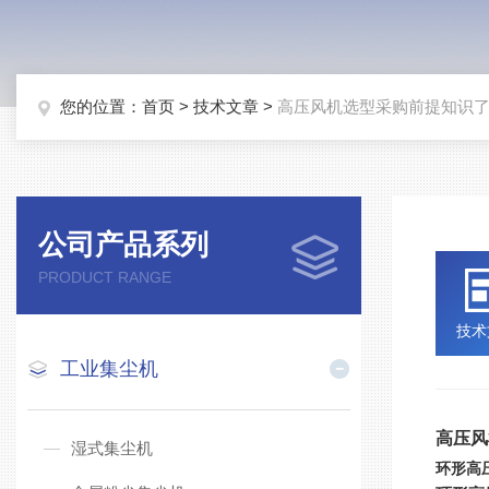
您的位置：
首页
>
技术文章
>
高压风机选型采购前提知识
公司产品系列
PRODUCT RANGE
技术
工业集尘机
高压风
湿式集尘机
环形高