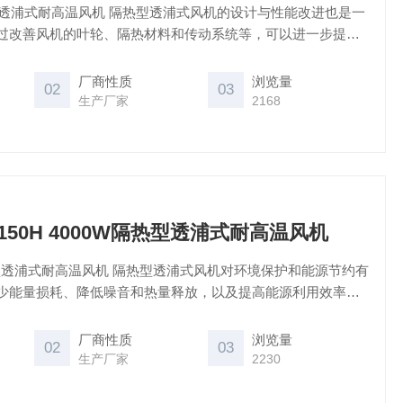
W隔热型透浦式耐高温风机 隔热型透浦式风机的设计与性能改进也是一
过改善风机的叶轮、隔热材料和传动系统等，可以进一步提高
时，降低噪音、提高风量、增加节能控制功能也是隔热型透浦
。
厂商性质
浏览量
02
03
生产厂家
2168
CX-150H 4000W隔热型透浦式耐高温风机
W隔热型透浦式耐高温风机 隔热型透浦式风机对环境保护和能源节约有
少能量损耗、降低噪音和热量释放，以及提高能源利用效率等
约能源方面发挥了积极的作用。
厂商性质
浏览量
02
03
生产厂家
2230