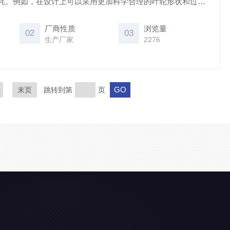
耗。例如，在设计上可以采用更加科学合理的叶轮形状和过流
道结构和降低内阻来提高风机的效率；在制造上可以优选轻质
，减少风机的质量，达到能耗低的目的。
厂商性质
浏览量
02
03
生产厂家
2276
末页
跳转到第
页