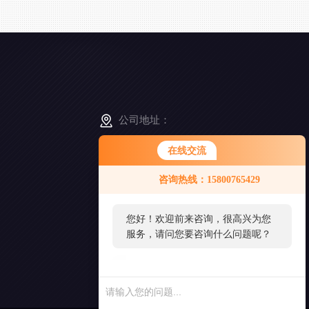
公司地址：
江苏省南京市高淳区经济开发区凤山路5-8号
在线交流
您好！欢迎前来咨询，很高兴为您
咨询热线：15800765429
服务，请问您要咨询什么问题呢？
扫
一
扫
您好，看您停留很久了，是否找到
添
了需求产品，您可以直接在线与我
加
好
联系！
友