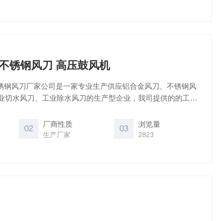
04不锈钢风刀 高压鼓风机
 不锈钢风刀厂家公司是一家专业生产供应铝合金风刀、不锈钢风
业切水风刀、工业除水风刀的生产型企业，我司提供的的工业
风机或旋涡式气泵驱动（代替高能耗的压缩空气），它使用不
厂商性质
浏览量
02
03
生产厂家
2823