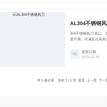
AL304不锈钢
304不锈钢风刀 风口、宽直风道、分流板、渐窄风道及一段平直窄风道组成，风道宽
度可调，可满足出风风
小的特点。
更新日期
01
2025-12-26
共 5 条记录，当前 1 / 1 页 首页 上一页 下