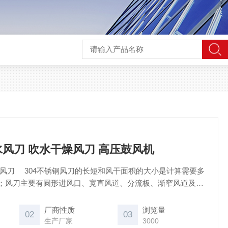
除水风刀 吹水干燥风刀 高压鼓风机
燥风刀 304不锈钢风刀的长短和风干面积的大小是计算需要多
；风刀主要有圆形进风口、宽直风道、分流板、渐窄风道及一
道宽度可调，可满足出风风速可调、风量可调、风压可调的使
压损小的特点。
厂商性质
浏览量
02
03
生产厂家
3000