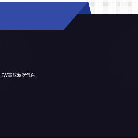
机3KW高压漩涡气泵
漩涡气泵
漩涡气泵