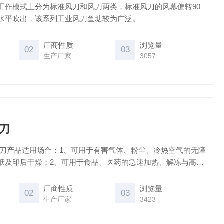
工作模式上分为标准风刀和风刀两类，标准风刀的风幕偏转90
水平吹出，该系列工业风刀鱼塘较为广泛。
厂商性质
浏览量
02
03
生产厂家
3057
风刀
纸及印后干燥；2、可用于食品、医药的急速加热、解冻与高温
于超声波清洗、玻璃清洗机、电路板、电镀件、涂膜、涂装、有
不同行业多种工序中的除水干燥。
厂商性质
浏览量
02
03
生产厂家
3423