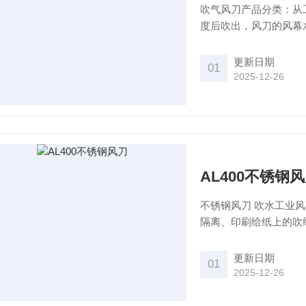
吹气风刀产品分类：从
度后吹出，风刀的风幕
更新日期
01
2025-12-26
AL400不锈钢
不锈钢风刀 吹水工业风刀产品适用场合：1、可用于有害气体、粉尘、冷热空气的无障
隔离、印刷给纸上的吹
杀灭菌；3、特别适用
色金属板/线材生产等
更新日期
01
2025-12-26