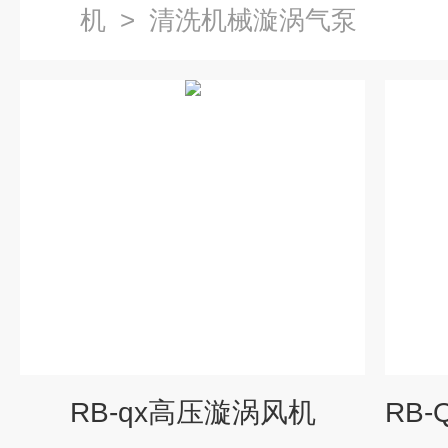
机
>
清洗机械漩涡气泵
RB-qx高压漩涡风机