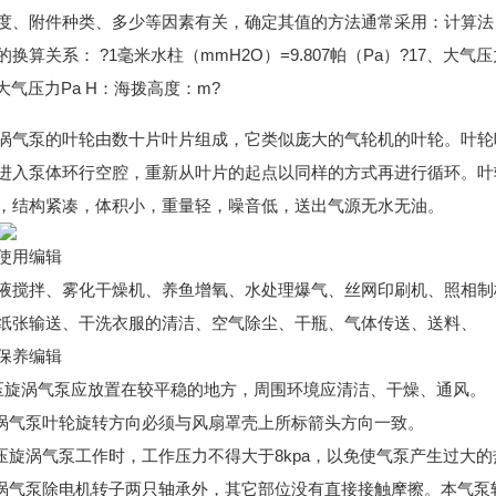
度、附件种类、多少等因素有关，确定其值的方法通常采用：计算法，类
换算关系： ?1毫米水柱（mmH2O）=9.807帕（Pa）?17、大气压力
：大气压力Pa H：海拨高度：m?
涡气泵的叶轮由数十片叶片组成，它类似庞大的气轮机的叶轮。叶轮
进入泵体环行空腔，重新从叶片的起点以同样的方式再进行循环。叶
，结构紧凑，体积小，重量轻，噪音低，送出气源无水无油。
使用编辑
液搅拌、雾化干燥机、养鱼增氧、水处理爆气、丝网印刷机、照相制
纸张输送、干洗衣服的清洁、空气除尘、干瓶、气体传送、送料、
保养编辑
压旋涡气泵应放置在较平稳的地方，周围环境应清洁、干燥、通风。
旋涡气泵叶轮旋转方向必须与风扇罩壳上所标箭头方向一致。
高压旋涡气泵工作时，工作压力不得大于8kpa，以免使气泵产生过大
旋涡气泵除电机转子两只轴承外，其它部位没有直接接触摩擦。本气