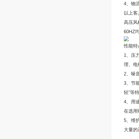
4、物
以上客
高压风
60H
性能特
1、压
理、电
2、噪
3、节
轻"等
4、用
在选用
5、维
大量的