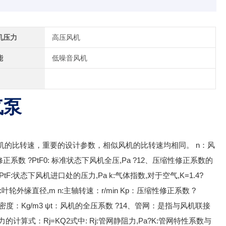
机压力
高压风机
能
低噪音风机
气泵
中： Ns：风机的比转速，重要的设计参数，相似风机的比转速均相同。 n：风
修正系数 ?PtF0: 标准状态下风机全压,Pa ?12、压缩性修正系数的
中:PtF:状态下风机进口处的压力,Pa k:气体指数,对于空气,K=1.4?
:D2:叶轮外缘直径,m n:主轴转速：r/min Kp：压缩性修正系数 ?
度：Kg/m3 ψt：风机的全压系数 ?14、管网：是指与风机联接
式：Rj=KQ2式中: Rj:管网静阻力,Pa?K:管网特性系数与