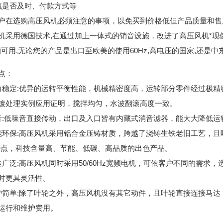
流是否及时、付款方式等
户在选购高压风机必须注意的事项，以免买到价格低但产品质量和售
机采用德国技术,在通过加上一体式的销音设施，改进了高压风机*现像
Z均可用,无论您的产品是出口至欧美的使用60Hz,高电压的国家,还是
点：
力稳定:优异的运转平衡性能，机械精密度高，运转部分零件经过极
镀处理实例应用证明，搅拌均匀，水波翻滚高度一致。
音:低噪音直接传动，出口及入口皆有内藏式消音滤器，能大大降低运
能环保:高压风机采用铝合金压铸材质，跨越了浇铸生铁老旧工艺，且
特点，科技含量高、节能、低碳、高品质的出色产品。
途广泛:高压风机同时采用50/60Hz宽频电机，可依客户不同的需
时更具灵活性。
护简单:除了叶轮之外，高压风机没有其它动件，且叶轮直接连接马
运行和维护费用。