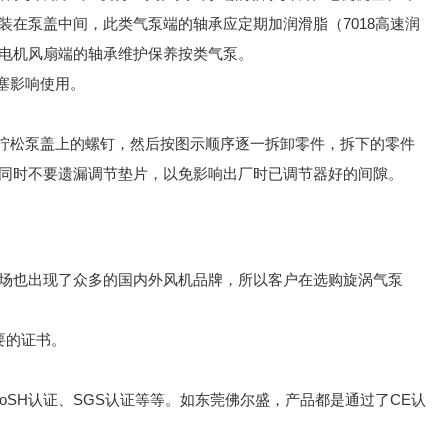
在泵盖中间，此类气泵端的轴承应定期加润滑脂（7018高速润
电机风扇端的轴承维护保养按类气泵。
塞影响使用。
。
先拧松泵盖上的螺钉，然后按图示顺序逐一拆卸零件，拆下的零件
同时不要遗漏调节垫片，以免影响出厂时已调节器好的间隙。
场也出现了众多的国内外风机品牌，所以客户在选购旋涡气泵
要的证书。
oSH认证、SGS认证等等。如东莞佛尔盛，产品都是通过了CE认