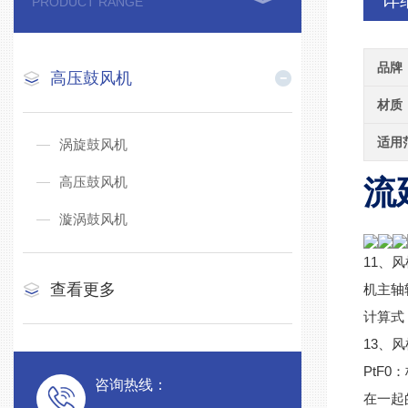
详
PRODUCT RANGE
品牌
高压鼓风机
材质
适用
涡旋鼓风机
高压鼓风机
流
漩涡鼓风机
11、风
查看更多
机主轴转
计算式：
13、风
PtF
咨询热线：
在一起