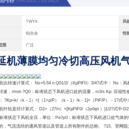
细内容
/ PRODUCT DETAILS
TWYX
风
铝合金
性
范围
广泛
延机薄膜均匀冷切高压风机
机比转速计算式： Ns=5.54 n Q01/2/（KpPtF0）3/4?式
速，r/min ?Q0：标准状态下风机进口处的流量，m3/s Kp: 压缩性
 ?Kp=k/（k－1）×[（1+p/P）（k－1）/k－1]×（PtF/P）－1?式
机叶轮直径计算式： D2=（27/n）×[KpPtF0/（2ρ0ψt ）]1/2?式中
0：标准状态下风机全压，单位：Pa?ρ0：标准状态下风机进口处气体的密
的，气流流经的通风管道以及管道上所有附件的总称。 ?15、管网阻力的计算