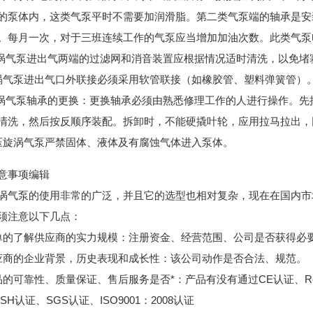
的泵体内，这类气泵平时不需要加润滑脂。第二类气泵端的轴承是安装
。每月一次，对于三班连续工作的气泵应当增加加油次数。此类气泵
旋涡气泵进出气两端的过滤网和消音装置应根据情况适时清洗，以免堵
涡气泵进出气口外联接必须采用软管联接（如橡胶管、塑料弹簧管）
旋涡气泵轴承的更换：更换轴承必须由熟悉修理工作的人进行操作。
清洗，然后按反顺序装配。拆卸时，不能硬撬叶轮，应用拉马拉出，
压旋涡气泵严禁固体、液体及有腐蚀气体进入泵体。
意事项编辑
涡气泵的使用非常的广泛，并且它的选型也相对复杂，现在在国内市
须注意以下几点：
单的了解供应商的实力规模：注册资金、经营范围、公司是否获得必
应商的企业背景，历史表现和成长性：该公司动作是否合法、规范。
品的可靠性、质量保证、售后服务是否*：产品有没有通过CE认证、R
SH认证、SGS认证、ISO9001：2008认证