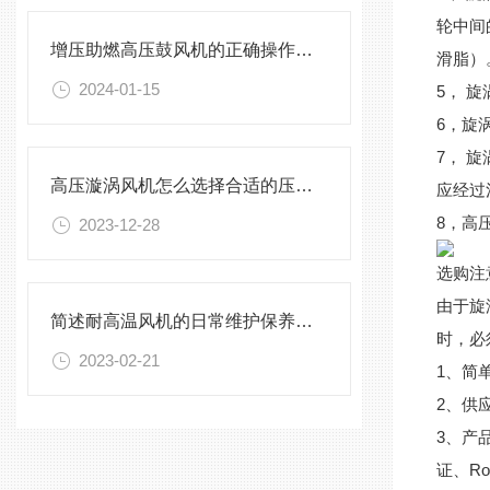
轮中间
增压助燃高压鼓风机的正确操作指导原则介绍
滑脂）
2024-01-15
5， 
6，旋
7， 
高压漩涡风机怎么选择合适的压力流量？
应经过
8，高
2023-12-28
选购注
由于旋
简述耐高温风机的日常维护保养方法
时，必
2023-02-21
1、简
2、供
3、产
证、Ro