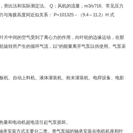
比法和实际测定法。 Q：风机的流量，m3/s?16、常见压力
与海拨高度间近似关系： P=101325－（9.4～11.2）H 式
叶片中间的空气受到了离心力的作用，向叶轮的边缘运动，在那
轮旋转所产生的循环气流，以*的能量离开气泵以供使用。气泵采
板机、自动上料机、液体灌装机、粉末灌装机、电焊设备、电影
的热量和电动机超电流引起气泵损坏。
泵轴承安装方式主要分二类。类气泵端的轴承安装在电机机座和叶