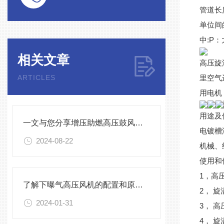
管道长
单位间的
中:P
相关文章
高压旋
ARTICLES
里空气
用电机
用途及
一文与您分享增压助燃高压鼓风机的常见故障相应解决方法
电镀槽
2024-08-22
机械、
使用和
1，高
了解下曝气高压风机的配置和原理吧
2， 
2024-01-31
3， 
4， 