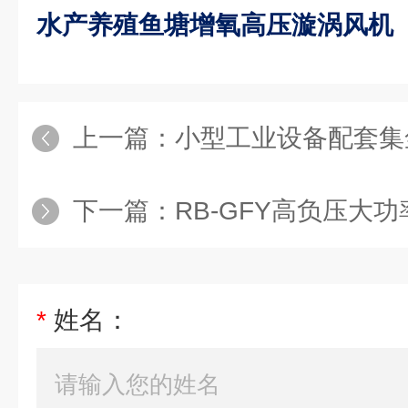
水产养殖鱼塘增氧高压漩涡风机
上一篇：
小型工业设备配套集
下一篇：
RB-GFY高负压大
*
姓名：