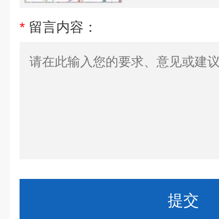
*
留言内容：