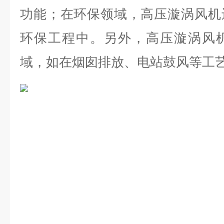
功能；在环保领域，高压漩涡风机
环保工程中。另外，高压漩涡风
域，如在烟囱排放、电站鼓风等工