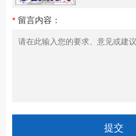
*
留言内容：