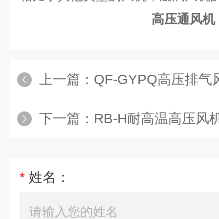
高压通风机
上一篇：
QF-GYPQ高压排气
下一篇：
RB-H耐高温高压风
*
姓名：