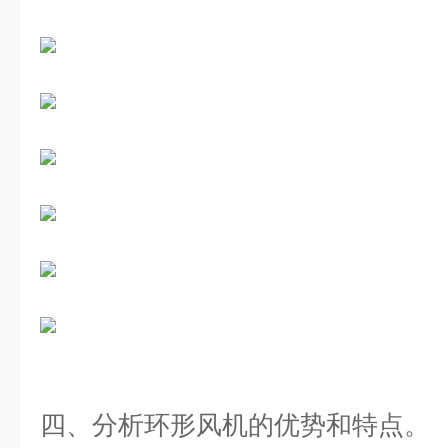
四、分析环形风机的优势和特点。