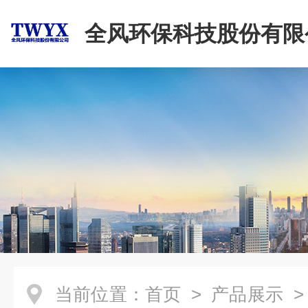
全风环保科技股份有限
当前位置：
首页
>
产品展示