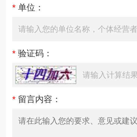
*
单位：
*
验证码：
*
留言内容：