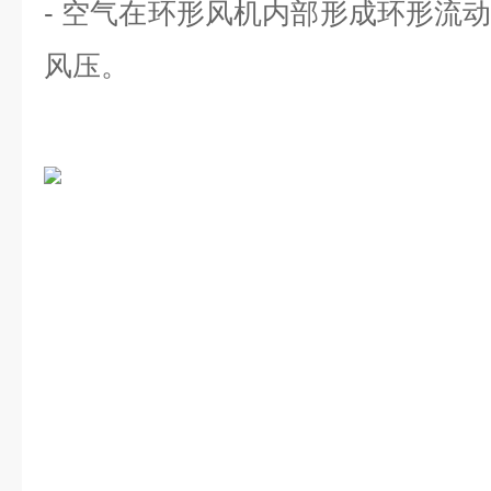
-
空气在环形风机内部形成环形流
风压。