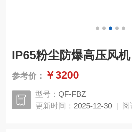
IP65粉尘防爆高压风机
￥3200
参考价：
型号：
QF-FBZ
更新时间：
2025-12-30
|
阅