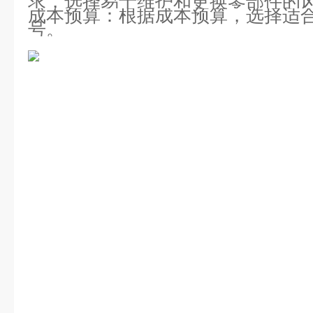
求，选择易于维护和更换零部件的
成本预算：根据成本预算，选择适合
号。