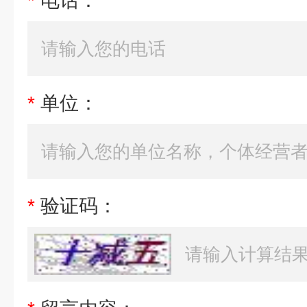
*
电话：
*
单位：
*
验证码：