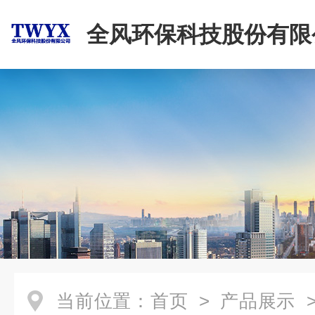
全风环保科技股份有限
当前位置：
首页
>
产品展示