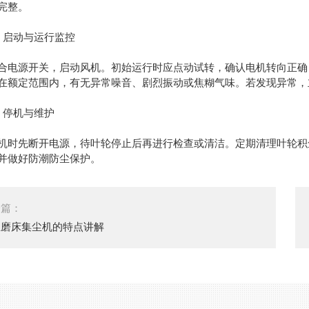
完整。
启动与运行监控
源开关，启动风机。初始运行时应点动试转，确认电机转向正确（
在额定范围内，有无异常噪音、剧烈振动或焦糊气味。若发现异常，
停机与维护
先断开电源，待叶轮停止后再进行检查或清洁。定期清理叶轮积尘
并做好防潮防尘保护。
一篇：
业磨床集尘机的特点讲解