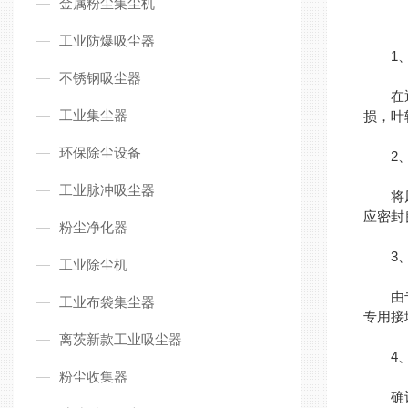
金属粉尘集尘机
工业防爆吸尘器
1、
不锈钢吸尘器
在通电
工业集尘器
损，叶
环保除尘设备
2、
工业脉冲吸尘器
将风机
应密封
粉尘净化器
3、
工业除尘机
由专业
工业布袋集尘器
专用接
离茨新款工业吸尘器
4、
粉尘收集器
确认叶