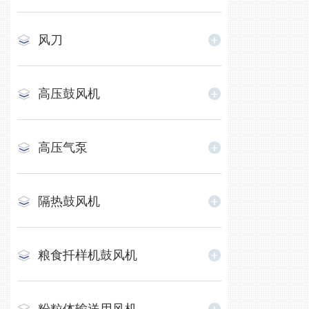
风刀
高压鼓风机
高压气泵
隔热鼓风机
粮食扦样机鼓风机