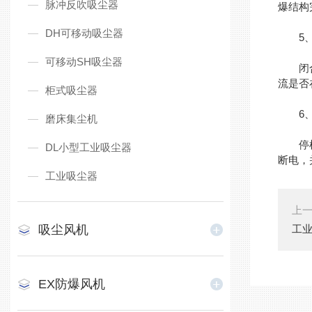
脉冲反吹吸尘器
爆结构
DH可移动吸尘器
5、
可移动SH吸尘器
闭合电
流是否
柜式吸尘器
6、
磨床集尘机
停机时
DL小型工业吸尘器
断电，
工业吸尘器
上
吸尘风机
工
EX防爆风机