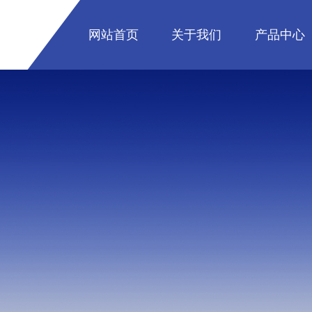
网站首页
关于我们
产品中心