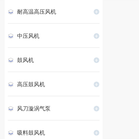
耐高温高压风机
中压风机
鼓风机
高压鼓风机
风刀漩涡气泵
吸料鼓风机