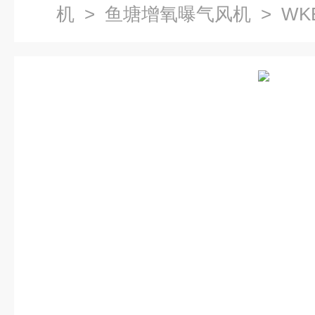
机
>
鱼塘增氧曝气风机
> W