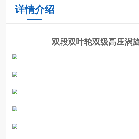
详情介绍
双段双叶轮双级高压涡