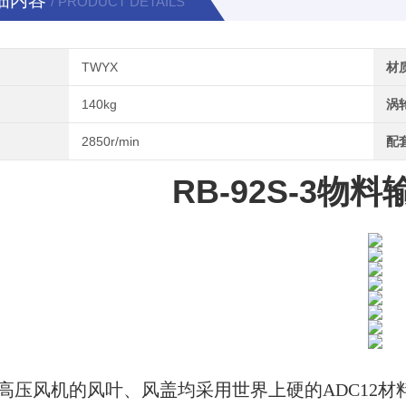
细内容
/ PRODUCT DETAILS
TWYX
材
140kg
涡
2850r/min
配
RB-92S-3物
高压风机的风叶、风盖均采用世界上硬的ADC12