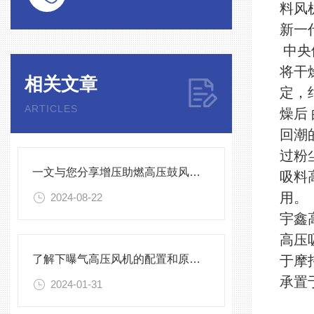
料风
新一
中央
将干
相关文章
定，
ARTICLES
燥后
回潮
过粉
一文与您分享增压助燃高压鼓风机的常见故障相应解决方法
吸料
用。
2024-08-22
宇鑫
高压
了解下曝气高压风机的配置和原理吧
于摩
承置
2024-01-31