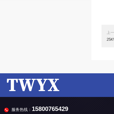
上
25
15800765429
服务热线：