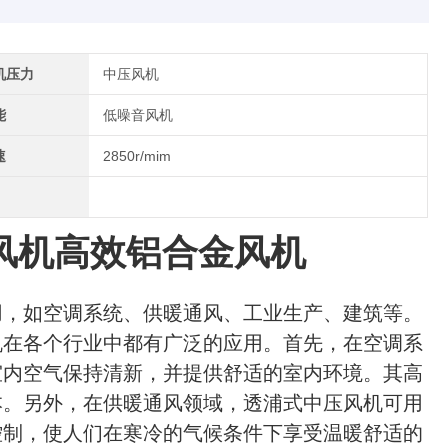
机压力
中压风机
能
低噪音风机
速
2850r/mim
鼓风机高效铝合金风机
用，如空调系统、供暖通风、工业生产、建筑等。
机在各个行业中都有广泛的应用。首先，在空调系
室内空气保持清新，并提供舒适的室内环境。其高
本。另外，在供暖通风领域，透浦式中压风机可用
控制，使人们在寒冷的气候条件下享受温暖舒适的