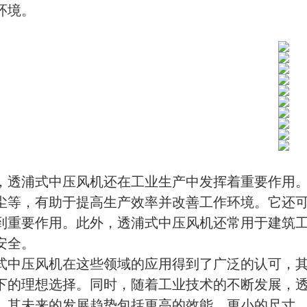
环境。
，透浦式中压风机还在工业生产中发挥着重要作用
尘等，有助于提高生产效率并改善工作环境。它还
到重要作用。此外，透浦式中压风机还常用于建筑
安全。
式中压风机在这些领域的应用得到了广泛的认可，
下的理想选择。同时，随着工业技术的不断发展，
。其未来的发展趋势包括更高的效能、更小的尺寸