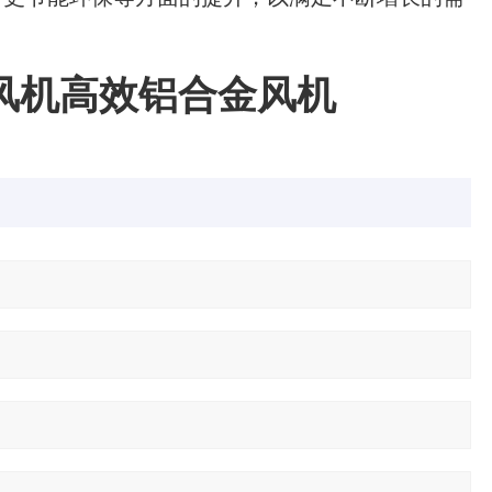
鼓风机高效铝合金风机