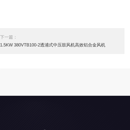
下一篇：
1.5KW 380VTB100-2透浦式中压鼓风机高效铝合金风机