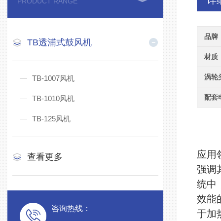
详
PRODUCT RANGE
品牌
TB透浦式鼓风机
材质
涡轮
TB-1007风机
配套
TB-1010风机
TB-125风机
应用
查看更多
强调
统中
效能
咨询热线：
于加