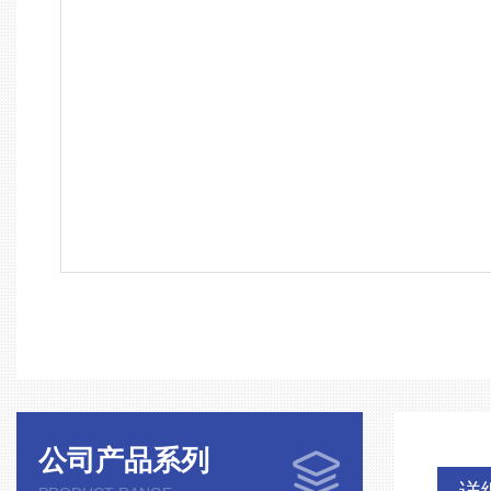
公司产品系列