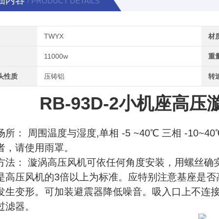
细内容
/ PRODUCT DETAILS
TWYX
材
11000w
重
头性质
压铸铝
转
RB-93D-2小机座高
场所： 周围温度与湿度,单相 -5 ~40℃ 三相 -1
者，请使用雨罩。
方法： 漩涡高压风机可依任何角度安装，用螺丝确
是高压风机的3倍以上为标准。应特别注意基座是否
发生变形。可加装避震器降低噪音。吸入口上不连
过滤器。