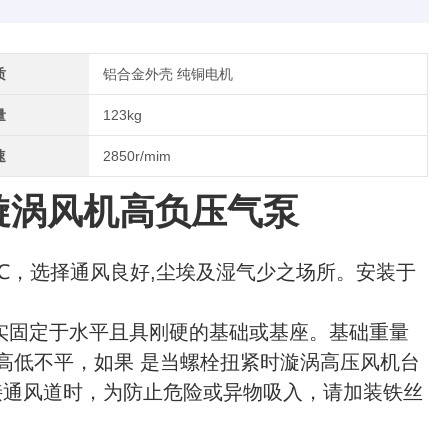
质
铝合金外壳 纯铜电机
量
123kg
速
2850r/mim
压漩涡风机高负压气泵
0~40℃，选择通风良好,尘埃及湿气少之场所。安装于
实固定于水平且具刚硬的基础或基座。基础重量
高低不平，如果 是当螺栓扭紧时漩涡高压风机台
接通风道时，为防止危险或异物吸入，请加装铁丝