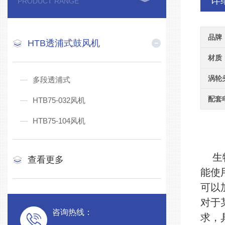
详
PRODUCT RANGE
品牌
HTB透浦式鼓风机
材质
涡轮
多段透浦式
配套
HTB75-032风机
HTB75-104风机
生物
查看更多
能使
可以
对于
咨询热线：
求，