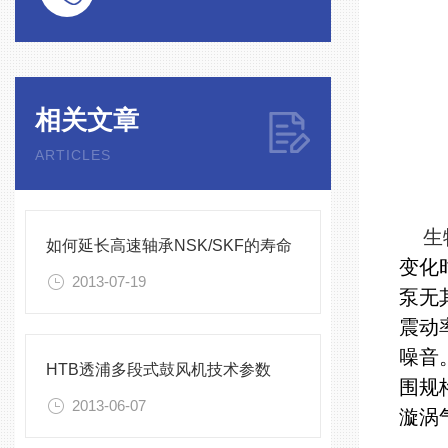
相关文章
ARTICLES
生物
如何延长高速轴承NSK/SKF的寿命
变化
2013-07-19
泵无
震动
噪音
HTB透浦多段式鼓风机技术参数
围规
2013-06-07
漩涡