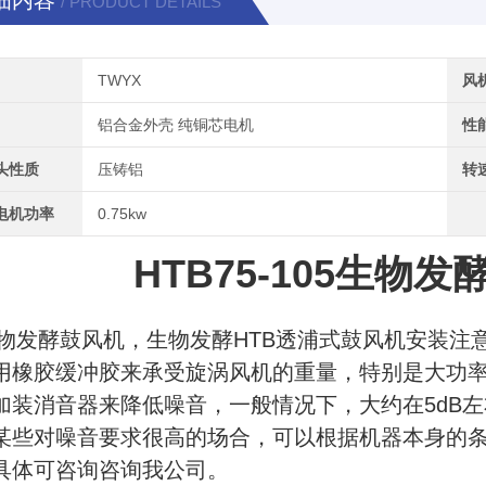
细内容
/ PRODUCT DETAILS
TWYX
风
铝合金外壳 纯铜芯电机
性
头性质
压铸铝
转
电机功率
0.75kw
HTB75-105生物
发酵鼓风机，生物发酵HTB透浦式鼓风机安装注
用橡胶缓冲胶来承受旋涡风机的重量，特别是大功
加装消音器来降低噪音，一般情况下，大约在5dB
某些对噪音要求很高的场合，可以根据机器本身的
具体可咨询咨询我公司。