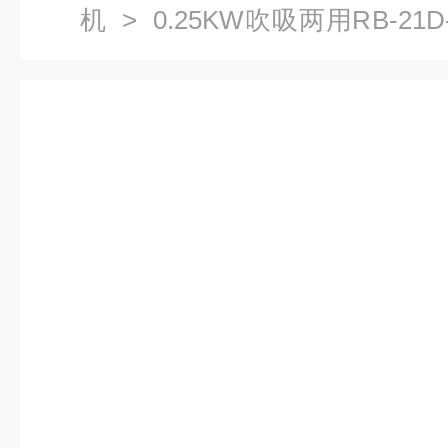
机
> 0.25KW吹吸两用RB-2
套涡旋气泵