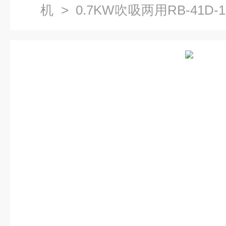
机
> 0.7KW吹吸两用RB-41
涡旋气泵