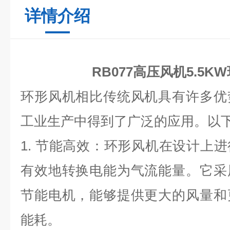
详情介绍
RB077高压风机5.5K
环形风机相比传统风机具有许多优
工业生产中得到了广泛的应用。以
1.
节能高效：环形风机在设计上进
有效地转换电能为气流能量。它采
节能电机，能够提供更大的风量和
能耗。