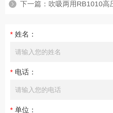
下一篇：
吹吸两用RB1010高压风
*
姓名：
*
电话：
*
单位：